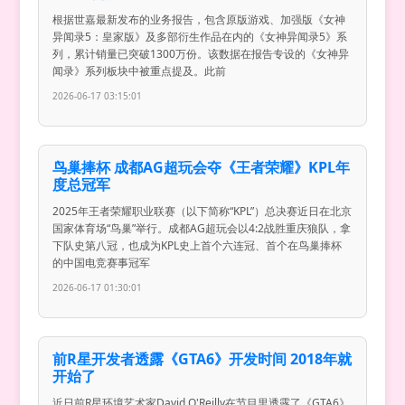
根据世嘉最新发布的业务报告，包含原版游戏、加强版《女神
异闻录5：皇家版》及多部衍生作品在内的《女神异闻录5》系
列，累计销量已突破1300万份。该数据在报告专设的《女神异
闻录》系列板块中被重点提及。此前
2026-06-17 03:15:01
鸟巢捧杯 成都AG超玩会夺《王者荣耀》KPL年
度总冠军
2025年王者荣耀职业联赛（以下简称“KPL”）总决赛近日在北京
国家体育场“鸟巢”举行。成都AG超玩会以4:2战胜重庆狼队，拿
下队史第八冠，也成为KPL史上首个六连冠、首个在鸟巢捧杯
的中国电竞赛事冠军
2026-06-17 01:30:01
前R星开发者透露《GTA6》开发时间 2018年就
开始了
近日前R星环境艺术家David O'Reilly在节目里透露了《GTA6》