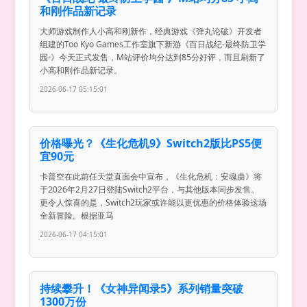
和刚作品新记录
大师游戏制作人小高和刚新作，经典游戏《弹丸论破》开发者
组建的Too Kyo Games工作室旗下新游《百日战纪-最终防卫学
园-》今天正式发售，M站评价均分达到85分好评，而且刷新了
小高和刚作品新记录。
2026-06-17 05:15:01
价格曝光？《生化危机9》Switch2版比PS5便
宜90元
卡普空在此前任天堂直面会中宣布，《生化危机：安魂曲》将
于2026年2月27日登陆Switch2平台，与其他版本同步发售。
更令人惊喜的是，Switch2玩家或许能以更优惠的价格体验这场
全新冒险。根据亚马
2026-06-17 04:15:01
持续攀升！《女神异闻录5》系列销量突破
1300万份