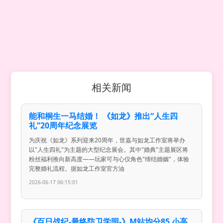
相关新闻
能和桐生一马结婚！ 《如龙》推出“人生四
礼”20周年纪念展览
为庆祝《如龙》系列迎来20周年，世嘉与如龙工作室将举办
以"人生四礼"为主题的大型纪念展会。其中"婚典"主题展区将
粉丝福利推向新高度——玩家可与心仪角色"缔结婚姻"，体验
完整婚礼流程。据如龙工作室官方油
2026-06-17 06:15:01
《百日战纪-最终防卫学园-》M站均分85 小高