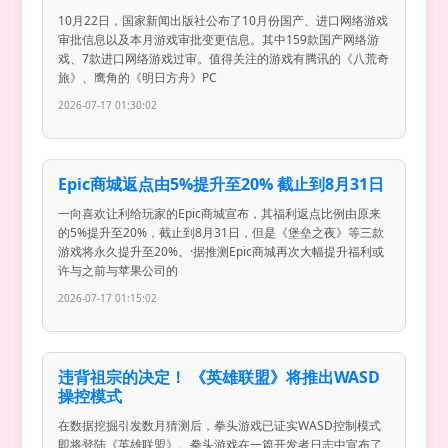
10月22日，国家新闻出版社公布了10月份国产、进口网络游戏
审批信息以及本月游戏审批变更信息。其中159款国产网络游
戏、7款进口网络游戏过审。值得关注的游戏有腾讯的《八荒奇
旅》、鹰角的《明日方舟》PC
2026-07-17 01:30:02
Epic商城返点由5%提升至20% 截止到8月31日
一向喜欢让利给玩家的Epic商城宣布，其福利返点比例由原来
的5%提升至20%，截止到8月31日，但是《堡垒之夜》等三款
游戏将永久提升至20%。·据推测Epic商城再次大幅提升福利或
许与之前与苹果公司的
2026-07-17 01:15:02
违背祖宗的决定！ 《英雄联盟》将推出WASD
操控模式
在数据挖掘引发数月猜测后，拳头游戏已证实WASD控制模式
即将登陆《英雄联盟》。拳头游戏在一篇开发者日志中宣布了