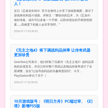
人！
近日《忍者龙剑传4》官方在推特上分享了游戏新截图，展示了
游戏角色和战斗场面。并附文：“磨练你的忍术，为《忍龙4》
做好准备。或许可以多备一个手柄，以防你现在的手柄突然报
废……高难度下的敌人会非常强悍。”
2026-07-17 03:30:02
《无主之地4》将下调战利品掉率 让传奇武器
更加珍贵
Gearbox公司表示，他们听取了玩家对《无主之地3》战利品系
统的反馈意见，并且已经对整个系统以及物品掉落率进行了全
面调整，旨在“让追寻战利品的乐趣再度回归”。今天，
PlayStation举办了关于《
2026-07-17 02:00:02
10月游戏版号：《明日方舟》PC端过审、《幻
塔》新增PS5版