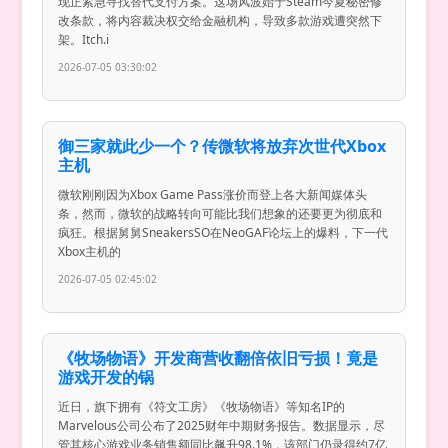
现正紧急寻找替代支付方案。这场风波始于Steam今夏秘密修
改条款，将内容裁决权交给金融机构，导致多款游戏遭突然下
架。Itch.i
2026-07-05 03:30:02
御三家就此少一个？传微软将放弃次世代Xbox
主机
微软刚刚因为Xbox Game Pass涨价而登上各大新闻媒体头
条，然而，微软的战略转向可能比我们想象的还要更为彻底和
疯狂。根据舅舅SneakersSO在NeoGAF论坛上的爆料，下一代
Xbox主机的
2026-07-05 02:45:02
《牧场物语》开发商营收翻倍依旧亏损！竟是
游戏开发的锅
近日，旗下拥有《符文工房》《牧场物语》等知名IP的
Marvelous公司公布了2025财年中期财务报告。数据显示，尽
管其核心游戏业务销售额同比飙升98.1%，该部门仍录得约7亿