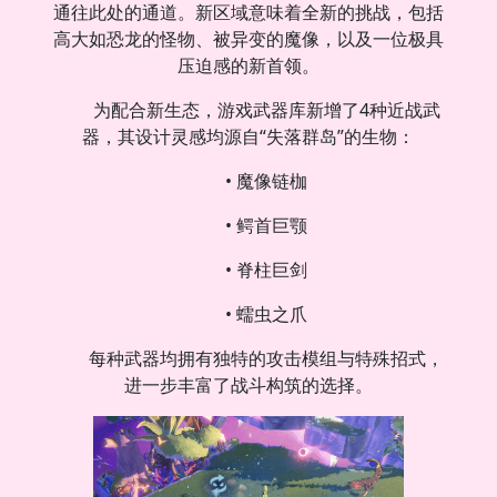
通往此处的通道。新区域意味着全新的挑战，包括
高大如恐龙的怪物、被异变的魔像，以及一位极具
压迫感的新首领。
为配合新生态，游戏武器库新增了4种近战武
器，其设计灵感均源自“失落群岛”的生物：
• 魔像链枷
• 鳄首巨颚
• 脊柱巨剑
• 蠕虫之爪
每种武器均拥有独特的攻击模组与特殊招式，
进一步丰富了战斗构筑的选择。