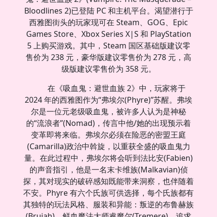
Bloodlines 2)已登陆 PC 和主机平台。渴望潜行于
西雅图街头的玩家现可在 Steam、GOG、Epic
Games Store、Xbox Series X|S 和 PlayStation
5 上购买游戏。其中，Steam 国区基础版建议零
售价为 238 元，豪华版建议零售价为 278 元，高
级版建议零售价为 358 元。
在《吸血鬼：避世血族 2》中，玩家将于
2024 年的西雅图作为“弗埃尔(Phyre)”苏醒。弗埃
尔是一位元老级吸血鬼，被许多人认为是神秘
的“流浪者”(Nomad)，传言中他/她的出现预示着
变革即将来临。弗埃尔必须在险恶的密盟王庭
(Camarilla)政治中斡旋，以重获全盛的吸血鬼力
量。在此过程中，弗埃尔将会听到法比安(Fabien)
的声音指引，他是一名末卡维族(Malkavian)侦
探，其对现实的破碎感知既能带来洞察，也伴随着
不安。Phyre 有六个氏族可供选择，每个氏族都有
其独特的玩法风格、服装和异能：叛逆的布鲁赫族
(Brujah)、鲜血魔法大师睿魔尔(Tremere)、追求