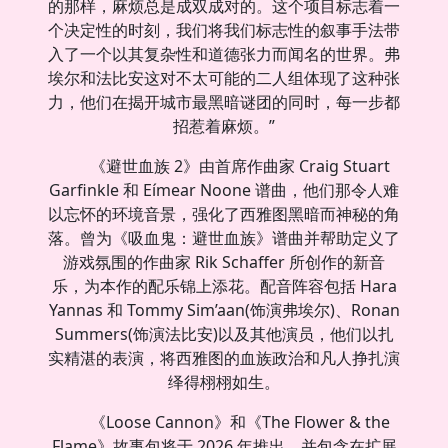
的那样，麻烦总是成双成对的。这个项目标志着一
个决定性的时刻，我们将我们标志性的叙事手法带
入了一个以其复杂性和道德张力而闻名的世界。弗
埃尔和法比安这对不太可能的二人组体现了这种张
力，他们在揭开城市最黑暗谜团的同时，每一步都
招惹着麻烦。”
《避世血族 2》由首席作曲家 Craig Stuart
Garfinkle 和 Eímear Noone 谱曲，他们那令人难
以忘怀的环境音景，强化了西雅图黑暗而神秘的角
落。曾为《吸血鬼：避世血族》谱曲并帮助定义了
游戏氛围的作曲家 Rik Schaffer 所创作的新音
乐，为本作的配乐锦上添花。配音阵容包括 Hara
Yannas 和 Tommy Sim’aan(饰演弗埃尔)、Ronan
Summers(饰演法比安)以及其他演员，他们以扎
实精湛的表演，将西雅图的血族政治和凡人挣扎演
绎得栩栩如生。
《Loose Cannon》和《The Flower & the
Flame》故事包将于 2026 年推出，并包含在扩展