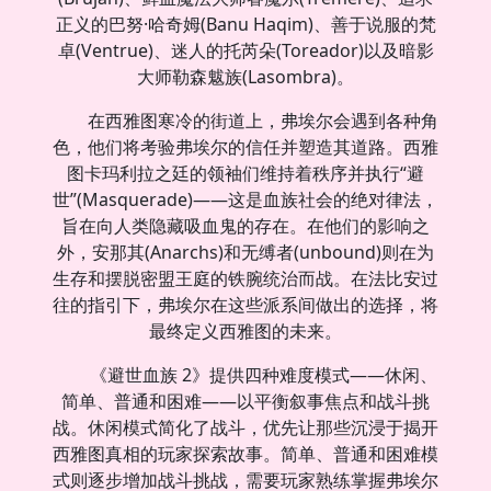
正义的巴努·哈奇姆(Banu Haqim)、善于说服的梵
卓(Ventrue)、迷人的托芮朵(Toreador)以及暗影
大师勒森魃族(Lasombra)。
在西雅图寒冷的街道上，弗埃尔会遇到各种角
色，他们将考验弗埃尔的信任并塑造其道路。西雅
图卡玛利拉之廷的领袖们维持着秩序并执行“避
世”(Masquerade)——这是血族社会的绝对律法，
旨在向人类隐藏吸血鬼的存在。在他们的影响之
外，安那其(Anarchs)和无缚者(unbound)则在为
生存和摆脱密盟王庭的铁腕统治而战。在法比安过
往的指引下，弗埃尔在这些派系间做出的选择，将
最终定义西雅图的未来。
《避世血族 2》提供四种难度模式——休闲、
简单、普通和困难——以平衡叙事焦点和战斗挑
战。休闲模式简化了战斗，优先让那些沉浸于揭开
西雅图真相的玩家探索故事。简单、普通和困难模
式则逐步增加战斗挑战，需要玩家熟练掌握弗埃尔