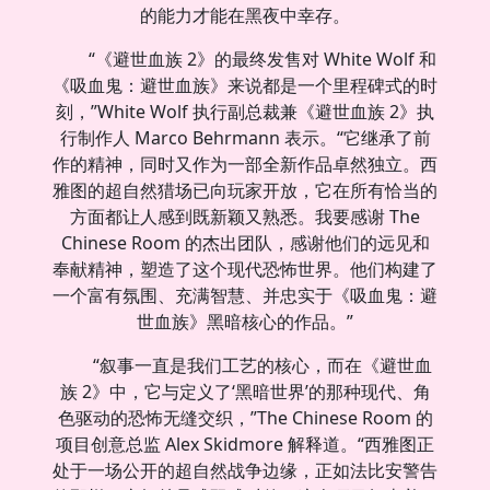
的能力才能在黑夜中幸存。
“《避世血族 2》的最终发售对 White Wolf 和
《吸血鬼：避世血族》来说都是一个里程碑式的时
刻，”White Wolf 执行副总裁兼《避世血族 2》执
行制作人 Marco Behrmann 表示。“它继承了前
作的精神，同时又作为一部全新作品卓然独立。西
雅图的超自然猎场已向玩家开放，它在所有恰当的
方面都让人感到既新颖又熟悉。我要感谢 The
Chinese Room 的杰出团队，感谢他们的远见和
奉献精神，塑造了这个现代恐怖世界。他们构建了
一个富有氛围、充满智慧、并忠实于《吸血鬼：避
世血族》黑暗核心的作品。”
“叙事一直是我们工艺的核心，而在《避世血
族 2》中，它与定义了‘黑暗世界’的那种现代、角
色驱动的恐怖无缝交织，”The Chinese Room 的
项目创意总监 Alex Skidmore 解释道。“西雅图正
处于一场公开的超自然战争边缘，正如法比安警告