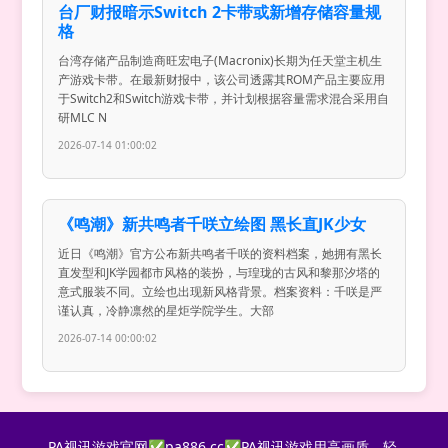
台厂财报暗示Switch 2卡带或新增存储容量规
格
台湾存储产品制造商旺宏电子(Macronix)长期为任天堂主机生
产游戏卡带。在最新财报中，该公司透露其ROM产品主要应用
于Switch2和Switch游戏卡带，并计划根据容量需求混合采用自
研MLC N
2026-07-14 01:00:02
《鸣潮》新共鸣者千咲立绘图 黑长直JK少女
近日《鸣潮》官方公布新共鸣者千咲的资料档案，她拥有黑长
直发型和JK学园都市风格的装扮，与瑝珑的古风和黎那汐塔的
意式服装不同。立绘也出现新风格背景。档案资料：千咲是严
谨认真，冷静凛然的星炬学院学生。大部
2026-07-14 00:00:02
PA视讯游戏官网✅pa886.cc✅PA视讯游戏用高画质、轻