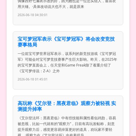
偶像西野七濑表示改的好，因为她也是一位忠实猎人，最喜欢
用大锤。·具体改动说大也不大，就是原来
2026-06-18 04:30:01
宝可梦冠军表示《宝可梦冠军》将会改变竞技
赛事格局
一位前宝可梦世界冠军表示，该系列的新竞技游戏《宝可梦冠
军》可能会对宝可梦竞技赛事产生巨大影响。昨天，在2025年
的宝可梦直面会上，任天堂和Game Freak除了着重介绍了
《宝可梦传说：Z-A》之外
2026-06-18 01:45:01
高玩称《艾尔登：黑夜君临》观察力被轻视 实
测提升掉率
《艾尔登法环：黑夜君临》中有些技能和属性看似鸡肋，容易
被忽视，比如一代就有的“观察力”，日前有高玩发帖称，刻意
提升观察力后，感觉更容易掉落更好的道具，劝玩家不要轻
视。·观察力在《艾尔登法环》中有着提升