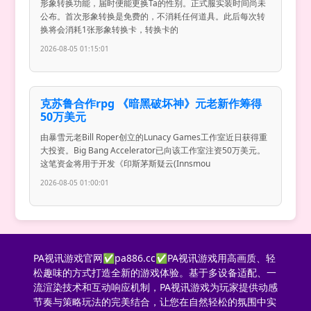
形象转换功能，届时便能更换Ta的性别。正式服实装时间尚未
公布。首次形象转换是免费的，不消耗任何道具。此后每次转
换将会消耗1张形象转换卡，转换卡的
2026-08-05 01:15:01
克苏鲁合作rpg 《暗黑破坏神》元老新作筹得
50万美元
由暴雪元老Bill Roper创立的Lunacy Games工作室近日获得重
大投资。Big Bang Accelerator已向该工作室注资50万美元。
这笔资金将用于开发《印斯茅斯疑云(Innsmou
2026-08-05 01:00:01
PA视讯游戏官网✅pa886.cc✅PA视讯游戏用高画质、轻
松趣味的方式打造全新的游戏体验。基于多设备适配、一
流渲染技术和互动响应机制，PA视讯游戏为玩家提供动感
节奏与策略玩法的完美结合，让您在自然轻松的氛围中实