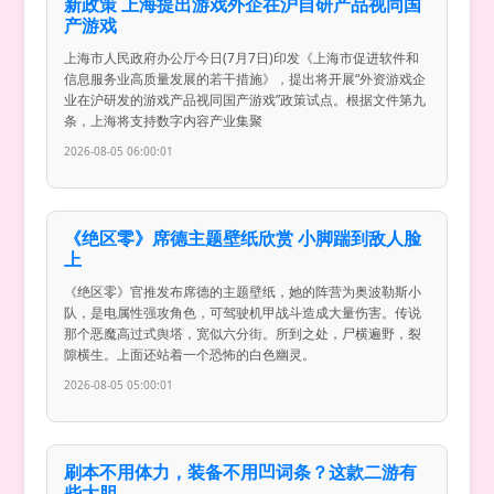
新政策 上海提出游戏外企在沪自研产品视同国
产游戏
上海市人民政府办公厅今日(7月7日)印发《上海市促进软件和
信息服务业高质量发展的若干措施》，提出将开展“外资游戏企
业在沪研发的游戏产品视同国产游戏”政策试点。根据文件第九
条，上海将支持数字内容产业集聚
2026-08-05 06:00:01
《绝区零》席德主题壁纸欣赏 小脚踹到敌人脸
上
《绝区零》官推发布席德的主题壁纸，她的阵营为奥波勒斯小
队，是电属性强攻角色，可驾驶机甲战斗造成大量伤害。传说
那个恶魔高过式舆塔，宽似六分街。所到之处，尸横遍野，裂
隙横生。上面还站着一个恐怖的白色幽灵。
2026-08-05 05:00:01
刷本不用体力，装备不用凹词条？这款二游有
些大胆