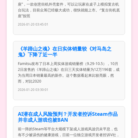
座”，一款创意街机外壳套件，可以让玩家在桌子上模拟复古机
台玩法，目前众筹已经极大成功，很快就能上市。·“复古街机底
座”按照
2026-01-20 03:45:01
《羊蹄山之魂》在日实体销量较《对马岛之
鬼》下降了近一半
Famitsu发布了日本上周实体游戏销量榜（9.29-10.5），10月
2日发售的《羊蹄山之魂》在日三天实体销量为12万196套，成
为当周日本销量最高的新作。这个数据看起来比较亮眼，然
而，对比2020
2026-01-20 03:30:01
AI潜在成人风险预判？开发者控诉Steam作品
并非成人游戏也被BAN
前一阵的Steam等平台大规模下架成人游戏风波仍未平息，也
有不少被误伤的健康游戏，日前一位独立游戏开发者控诉V社，