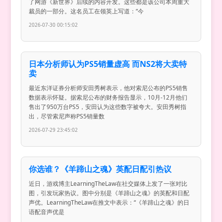
了网游《新世界》后续的内容开发。这些都是该公司本周重大
裁员的一部分。这名员工在领英上写道：“今
2026-07-30 00:15:02
日本分析师认为PS5销量虚高 而NS2将大卖特
卖
最近东洋证券分析师安田秀树表示，他对索尼公布的PS5销售
数据表示怀疑。据索尼公布的财务报告显示，10月-12月他们
售出了950万台PS5，安田认为这些数字被夸大。安田秀树指
出，尽管索尼声称PS5销量数
2026-07-29 23:45:02
你选谁？《羊蹄山之魂》英配日配引热议
近日，游戏博主LearningTheLaw在社交媒体上发了一张对比
图，引发玩家热议。图中分别是《羊蹄山之魂》的英配和日配
声优。LearningTheLaw在推文中表示：“《羊蹄山之魂》的日
语配音声优是