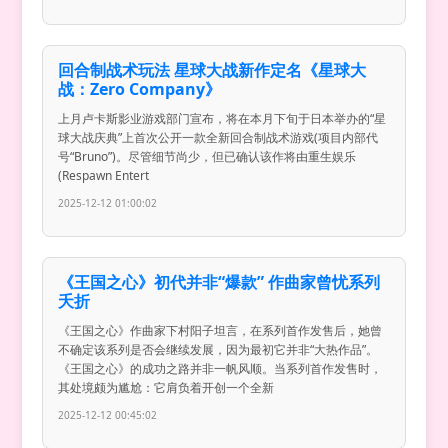
回合制战术玩法 星球大战新作定名《星球大
战：Zero Company》
上月卢卡斯影业游戏部门宣布，将在本月下旬于日本举办的“星
球大战庆典”上首次公开一款全新回合制战术游戏(项目内部代
号“Bruno”)。尽管细节尚少，但已确认该作将由重生娱乐
(Respawn Entert
2025-12-12 01:00:02
《王国之心》初代并非“爆款” 作曲家曾忧系列
夭折
《王国之心》作曲家下村阳子坦言，在系列首作发售后，她曾
不确定该系列是否会继续发展，因为最初它并非“大热作品”。
《王国之心》的成功之路并非一帆风顺。当系列首作发售时，
其处境颇为尴尬：它肩负着开创一个全新
2025-12-12 00:45:02