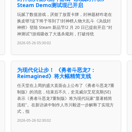
Steam Demo测试现已开启
玩腻了数值游戏，厌烦了放置卡牌，封神题材咋老在
换皮呀?这下终于等到了!封神榜人物大乱斗《决战封
神榜》登陆 Steam 新品节!2 月 20 日已提前开启 “封
神测试”!游戏吸收了大逃杀规则，打破传统
2026-05-26 05:30:02
为现代化让步！ 《勇者斗恶龙7：
Reimagined》将大幅精简支线
任天堂在上周的盛大直面会上公布了《勇者斗恶龙7重
制版》的消息，结束后不久，史克威尔艾尼克斯(SE)
表示《勇者斗恶龙7重制版》将为现代玩家"显著精简
流程"。在新访谈中制作人市川毅进一步解释了实现方
式，指
2026-05-26 02:30:02