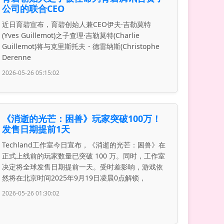
公司的联合CEO
近日育碧宣布，育碧创始人兼CEO伊夫·吉勒莫特
(Yves Guillemot)之子查理·吉勒莫特(Charlie
Guillemot)将与克里斯托夫・德雷纳斯(Christophe
Derenne
2026-05-26 05:15:02
《消逝的光芒：困兽》玩家突破100万！
发售日期提前1天
Techland工作室今日宣布，《消逝的光芒：困兽》在
正式上线前的玩家数量已突破 100 万。同时，工作室
决定将全球发售日期提前一天。受时差影响，游戏依
然将在北京时间2025年9月19日凌晨0点解锁，
2026-05-26 01:30:02