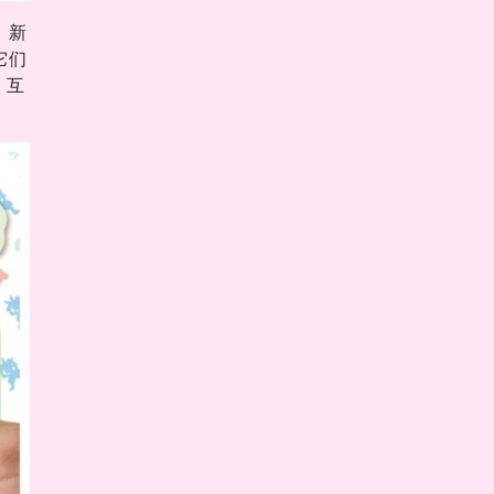
、新
它们
，互