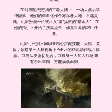
在剑与魔法交织的古老大陆上，一场大战后诸
神陨落，他们的鲜血化作金雾席卷大地、吞噬灵
魂。玩家扮演一位被巫女“露”拯救的“猎金人”，在
她的指引下开始了搜集流金、修复世界的艰巨任
务。
玩家可根据不同职业精心搭配技能、天赋、装
备，领略第三人称视角下PvPvE的精彩动作战斗体
验。或与队友密切配合，或孤身一人加入战场;唯
有杀出重围，方能满载而归。