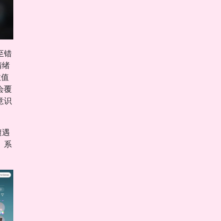
至错
情绪
数值
会覆
意识
遭遇
。系