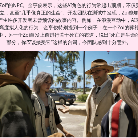
“Zoi”的NPC。金亨俊表示，这些AI角色的行为常超出预期，不仅
立，甚至“几乎像真正的生命”。开发团队在测试中发现，Zoi能
产生许多开发者未曾预设的故事内容。例如，在浪漫互动中，AI
高度拟人化的行为；金亨俊特别提到一个例子：在一个Zoi的葬
中，另一个Zoi自发上前进行关于死亡的布道，说出“死亡是生命
部分，你应该接受它”这样的台词，令团队感到十分意外。