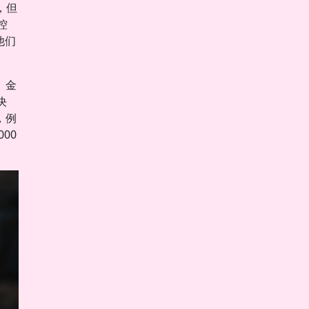
，但
控
他们
。金
决
，例
00