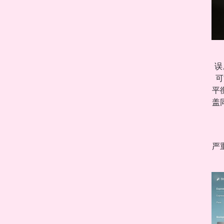
误
可
平
盖
严