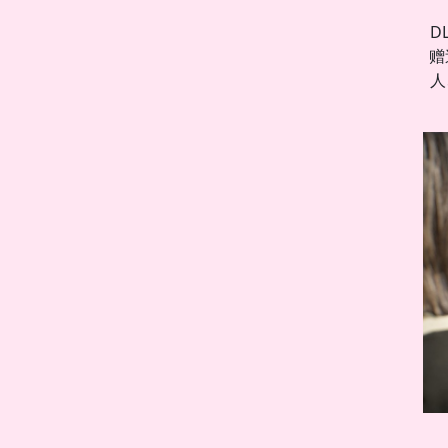
D
赠
人