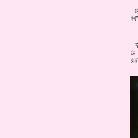
制
定
如