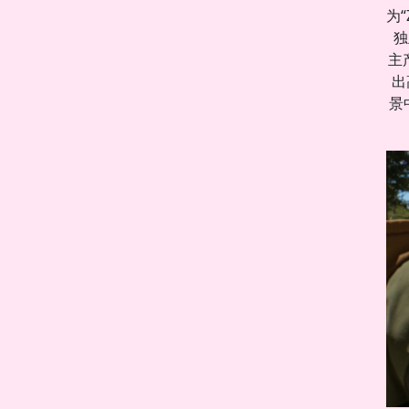
为
独
主
出
景