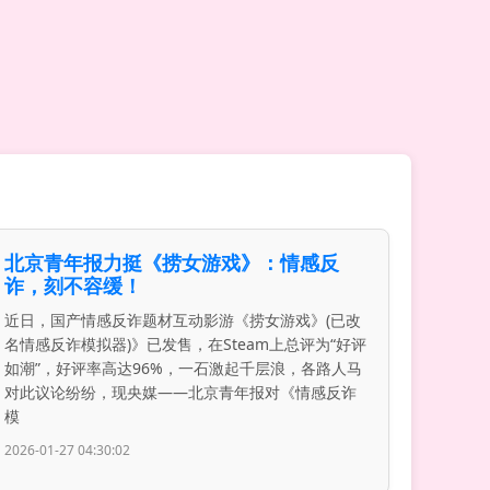
北京青年报力挺《捞女游戏》：情感反
诈，刻不容缓！
近日，国产情感反诈题材互动影游《捞女游戏》(已改
名情感反诈模拟器)》已发售，在Steam上总评为“好评
如潮”，好评率高达96%，一石激起千层浪，各路人马
对此议论纷纷，现央媒——北京青年报对《情感反诈
模
2026-01-27 04:30:02