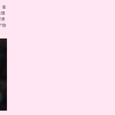
。金
未借
要求
“你