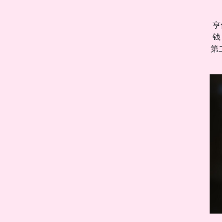
亨
钱
第