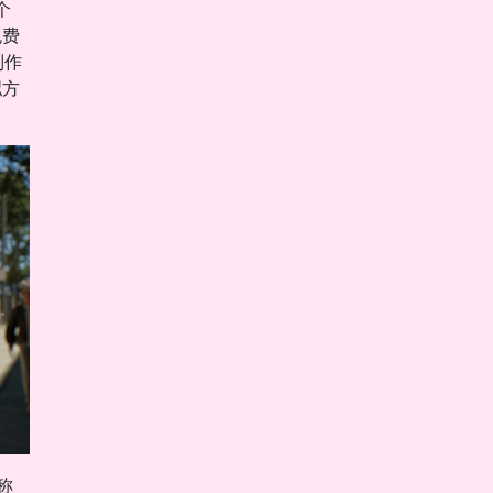
个
免费
制作
拟方
称