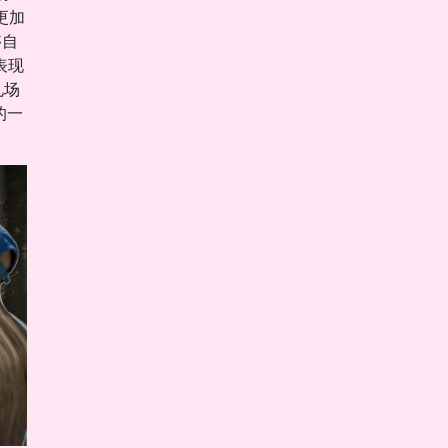
更加
够自
表现
礼场
的一