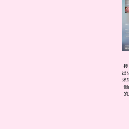
接
出
求
但
的