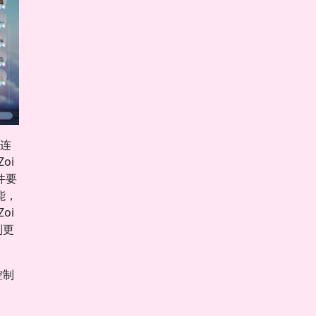
此连
oi
件要
能，
oi
则更
控制