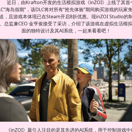
近日，由Krafton开发的生活模拟游戏《inZOI》上线了其首
LC“海岛假期”，该DLC将对所有“抢先体验”期间购买游戏的玩家
送，且游戏本体现已在Steam开启8折优惠。现inZOI Studio的
、总监兼CEO 金亨俊接受了采访，介绍了该游戏在虚拟生活模
面的独特设计及其AI系统，一起来看看吧！
《inZOI》最引人注目的是其先进的AI系统，用于控制游戏中