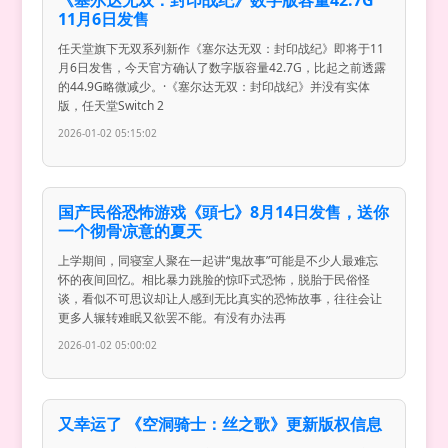
《塞尔达无双：封印战纪》数字版容量42.7G
11月6日发售
任天堂旗下无双系列新作《塞尔达无双：封印战纪》即将于11
月6日发售，今天官方确认了数字版容量42.7G，比起之前透露
的44.9G略微减少。·《塞尔达无双：封印战纪》并没有实体
版，任天堂Switch 2
2026-01-02 05:15:02
国产民俗恐怖游戏《頭七》8月14日发售，送你
一个彻骨凉意的夏天
上学期间，同寝室人聚在一起讲“鬼故事”可能是不少人最难忘
怀的夜间回忆。相比暴力跳脸的惊吓式恐怖，脱胎于民俗怪
谈，看似不可思议却让人感到无比真实的恐怖故事，往往会让
更多人辗转难眠又欲罢不能。有没有办法再
2026-01-02 05:00:02
又幸运了 《空洞骑士：丝之歌》更新版权信息