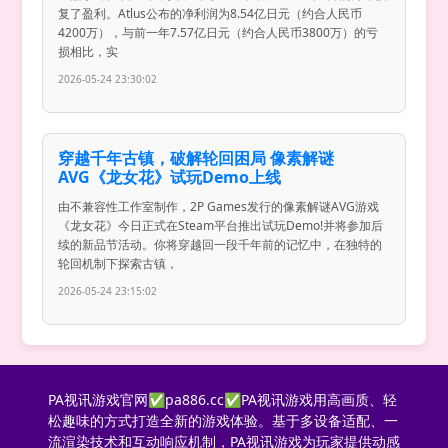
复了盈利。Atlus公布的净利润为8.54亿日元（约合人民币
4200万），与前一年7.57亿日元（约合人民币3800万）的亏
损相比，实
2026-05-24 23:30:02
穿越千年古镇，破解轮回困局 像素解谜
AVG《龙女花》试玩Demo上线
由不兼容性工作室制作，2P Games发行的像素解谜AVG游戏
《龙女花》今日正式在Steam平台推出试玩Demo!并将参加后
续的新品节活动。你将穿越回一段千年前的记忆中，在独特的
轮回机制下探索古镇，
2026-05-24 23:15:02
PA视讯游戏官网✅pa886.cc✅PA视讯游戏用高画质、轻
松趣味的方式打造全新的游戏体验。基于多设备适配、一
流渲染技术和互动响应机制，PA视讯游戏为玩家提供动感