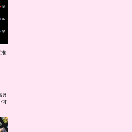
要推
布具
户可