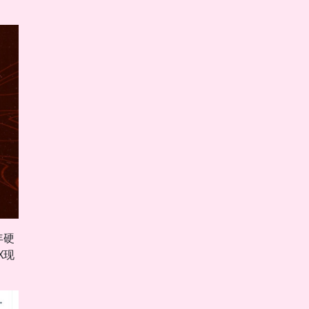
年硬
X现