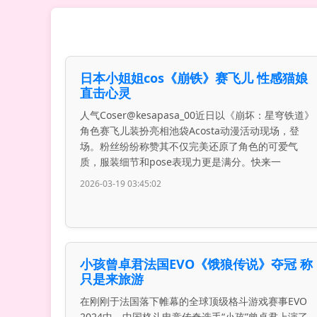
日本小姐姐cos《崩铁》赛飞儿 性感猫娘
直击心灵
人气Coser@kesapasa_00近日以《崩坏：星穹铁道》
角色赛飞儿装扮亮相池袋Acosta动漫活动现场，登
场。粉丝纷纷称赞其不仅完美还原了角色的可爱气
质，服装细节和pose表现力更是满分。快来一
2026-03-19 03:45:02
小孩曾卓君法国EVO《饿狼传说》夺冠 称
只是来旅游
在刚刚于法国落下帷幕的全球顶级格斗游戏赛事EVO
2024中，中国格斗电竞传奇选手“小孩”曾卓君上演了