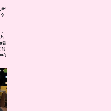
证。
U型
辨率
行，
先约
随着
初始
加约