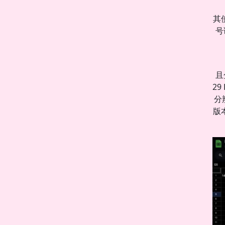
其
号
且
2
分
版