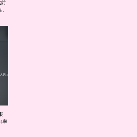
此前
高、
报
辨率