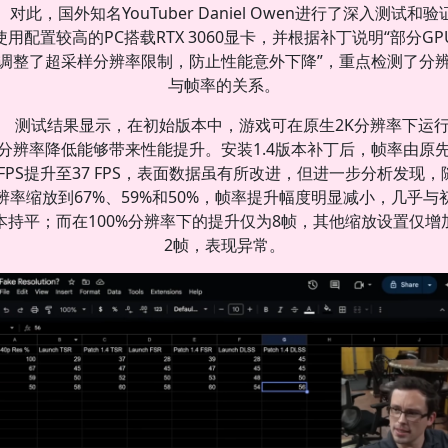
对此，国外知名YouTuber Daniel Owen进行了深入测试和验
使用配置较高的PC搭载RTX 3060显卡，并根据补丁说明“部分GP
调整了超采样分辨率限制，防止性能意外下降”，重点检测了分
与帧率的关系。
测试结果显示，在初始版本中，游戏可在原生2K分辨率下运
分辨率降低能够带来性能提升。安装1.4版本补丁后，帧率由原
9 FPS提升至37 FPS，表面数据虽有所改进，但进一步分析发现，
辨率缩放到67%、59%和50%，帧率提升幅度明显减小，几乎与
本持平；而在100%分辨率下的提升仅为8帧，其他缩放设置仅增
2帧，表现异常。