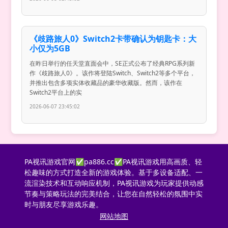
《歧路旅人0》Switch2卡带确认为钥匙卡：大
小仅为5GB
在昨日举行的任天堂直面会中，SE正式公布了经典RPG系列新
作《歧路旅人0》。该作将登陆Switch、Switch2等多个平台，
并推出包含多项实体收藏品的豪华收藏版。然而，该作在
Switch2平台上的实
2026-06-07 23:45:02
PA视讯游戏官网✅pa886.cc✅PA视讯游戏用高画质、轻
松趣味的方式打造全新的游戏体验。基于多设备适配、一
流渲染技术和互动响应机制，PA视讯游戏为玩家提供动感
节奏与策略玩法的完美结合，让您在自然轻松的氛围中实
时与朋友尽享游戏乐趣。
网站地图