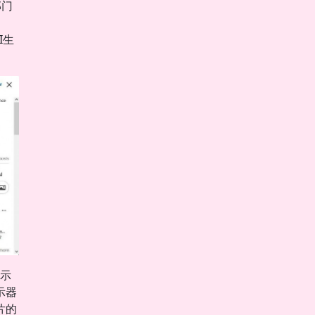
部门
I生
示
示器
片的