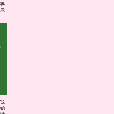
同时
注意
"这
x的