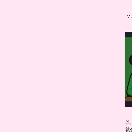
M
器
就