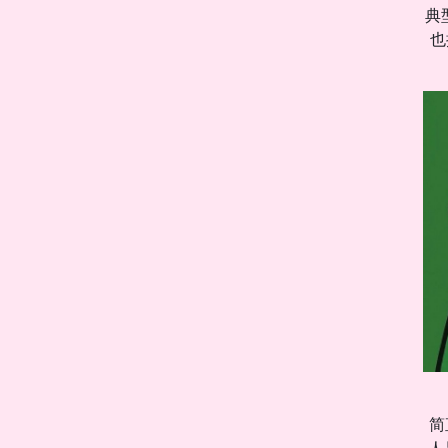
典
也
简