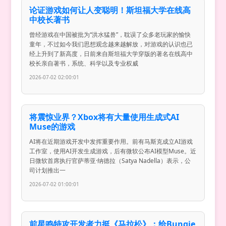
论证游戏如何让人变聪明！斯坦福大学在线高
中校长著书
曾经游戏在中国被批为“洪水猛兽”，耽误了众多老玩家的愉快
童年，不过如今我们思想观念越来越解放，对游戏的认识也已
经上升到了新高度，日前来自斯坦福大学穿版的著名在线高中
校长亲自著书，系统、科学以及专业权威
2026-07-02 02:00:01
将震惊业界？Xbox将有大量使用生成式AI
Muse的游戏
AI将在近期游戏开发中发挥重要作用。前有马斯克成立AI游戏
工作室，使用AI开发生成游戏，后有微软公布AI模型Muse。近
日微软首席执行官萨蒂亚·纳德拉（Satya Nadella）表示，公
司计划推出一
2026-07-02 01:00:01
前星鸣特攻开发者力挺《马拉松》：给Bungie