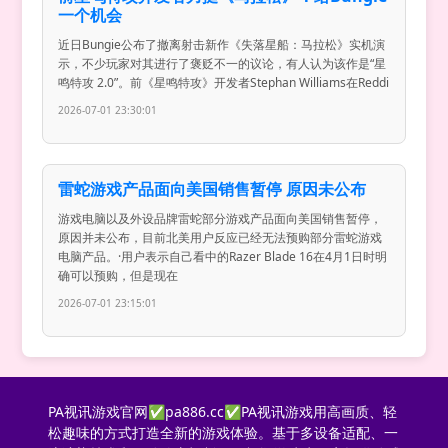
一个机会
近日Bungie公布了撤离射击新作《失落星船：马拉松》实机演
示，不少玩家对其进行了褒贬不一的议论，有人认为该作是“星
鸣特攻 2.0”。前《星鸣特攻》开发者Stephan Williams在Reddi
2026-07-01 23:30:01
雷蛇游戏产品面向美国销售暂停 原因未公布
游戏电脑以及外设品牌雷蛇部分游戏产品面向美国销售暂停，
原因并未公布，目前北美用户反应已经无法预购部分雷蛇游戏
电脑产品。·用户表示自己看中的Razer Blade 16在4月1日时明
确可以预购，但是现在
2026-07-01 23:15:01
PA视讯游戏官网✅pa886.cc✅PA视讯游戏用高画质、轻
松趣味的方式打造全新的游戏体验。基于多设备适配、一