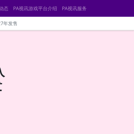
动态
PA视讯游戏平台介绍
PA视讯服务
27年发售
入
发