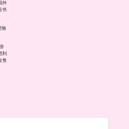
国外
语书
型验
游
虑到
发售