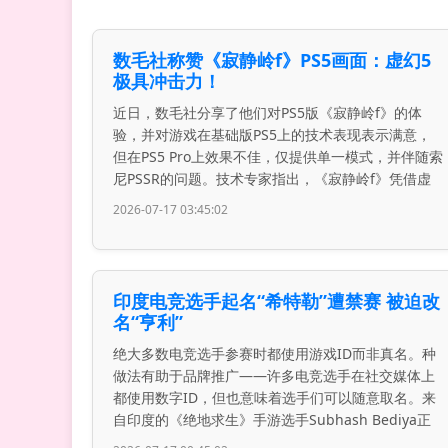
数毛社称赞《寂静岭f》PS5画面：虚幻5
极具冲击力！
近日，数毛社分享了他们对PS5版《寂静岭f》的体
验，并对游戏在基础版PS5上的技术表现表示满意，
但在PS5 Pro上效果不佳，仅提供单一模式，并伴随索
尼PSSR的问题。技术专家指出，《寂静岭f》凭借虚
2026-07-17 03:45:02
印度电竞选手起名“希特勒”遭禁赛 被迫改
名“亨利”
绝大多数电竞选手参赛时都使用游戏ID而非真名。种
做法有助于品牌推广——许多电竞选手在社交媒体上
都使用数字ID，但也意味着选手们可以随意取名。来
自印度的《绝地求生》手游选手Subhash Bediya正