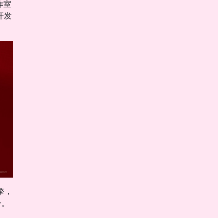
作室
开发
擎，
一。