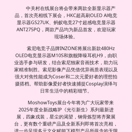
中关村在线展台将会带来两款全新显示器产
品，首次亮相线下展会，HKC超高刷OLED Al电竞
显示器GS27UK、蚂蚁电竞27寸超感电竞显示器
ANT275PQ，两款产品均为新品首发，欢迎玩家
现场体验。
索尼电竞子品牌INZONE将展出新款480Hz
OLED电竞显示器M10S和旗舰降噪耳机H9，由职
业选手参与研发，结合索尼独家音画技术，助力玩
家精准制胜。索尼影像产品凭借优异画质表现以及
强大对焦性能成为Coser和二次元爱好者的理想拍
摄搭档。帮助影像爱好者快速捕捉Cosplay演绎与
日常生活中的精彩细节。
MoshowToys展台今年将为广大玩家带来
2025年度全新战略IP《光引新生》系列最新进
展，四象戎装，星尘的渴望，钢骨炼型将齐聚展
台，更有数个重磅产品及全新系列即将首次亮相，
进一步呈现多元文化赋能下模型产品所蕴含的无限