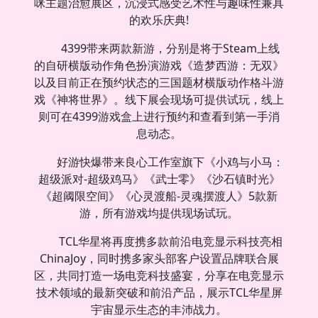
咪主题治愈展区，沉浸式感受艺术性与趣味性兼具
的欢乐庆典!
4399带来两款新游，分别是将于Steam上线
的自研横版动作角色扮演游戏《造梦西游：无双》
以及目前正在预约状态的三国题材横版动作格斗游
戏《神将世界》。线下展会现场可提供试玩，线上
则可在4399游戏盒上进行预约和查看到第一手消
息动态。
好游快爆带来良心工作室旗下《小鸡与小马：
超级派对-超级鸡马》《武士零》《沙石镇时光》
《超阈限空间》《心灵渡船-灵魂摆渡人》5款新
游，所有游戏均提供现场试玩。
TCL华星将再度携多款前沿电竞显示科技亮相
ChinaJoy，同时携多家头部客户设置品牌联合展
区，共同打造一场电竞科技盛宴，分享在电竞显示
技术领域的最新突破和前沿产品，展示TCL华星屏
宇宙显示生态的丰沛战力。