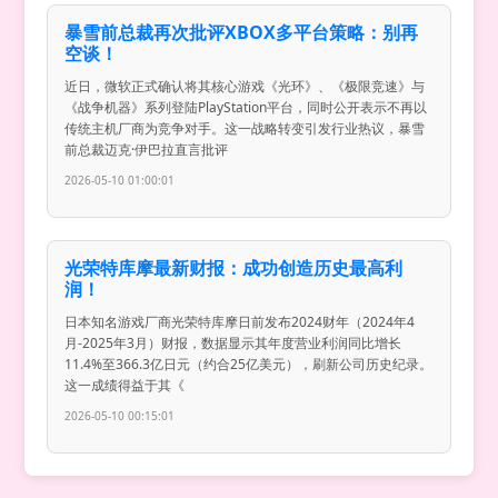
暴雪前总裁再次批评XBOX多平台策略：别再
空谈！
近日，微软正式确认将其核心游戏《光环》、《极限竞速》与
《战争机器》系列登陆PlayStation平台，同时公开表示不再以
传统主机厂商为竞争对手。这一战略转变引发行业热议，暴雪
前总裁迈克·伊巴拉直言批评
2026-05-10 01:00:01
光荣特库摩最新财报：成功创造历史最高利
润！
日本知名游戏厂商光荣特库摩日前发布2024财年（2024年4
月-2025年3月）财报，数据显示其年度营业利润同比增长
11.4%至366.3亿日元（约合25亿美元），刷新公司历史纪录。
这一成绩得益于其《
2026-05-10 00:15:01