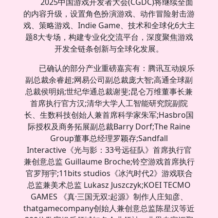
2025中国游戏开发者大会(CGDC)将继续全面
的内容升级，设置角色扮演游戏、动作冒险射击游
戏、策略游戏、Indie Game、技术和全球化6大主
题8大专场，构建专业化交流平台，深度聚焦游戏
开发全链条创新与全球化发展。
已确认的部分产业重磅嘉宾有：腾讯互动娱乐
副总裁余睿超;网易公司副总裁庞大智;高通全球副
总裁侯明娟;世纪华通总裁谢斐;昆仑万维董事长兼
首席执行官方汉;清华大学人工智能研究院副院
长、生数科技创始人兼首席科学家朱军;Hasbro国
际授权及商务拓展副总裁Barry Dorf;The Raine
Group董事总经理罗颖存;Sandfall
Interactive《光与影：33号远征队》首席执行官
兼创意总监 Guillaume Broche;铃空游戏首席执行
官罗翔宇;11bits studios《冰汽时代2》游戏联合
总监兼美术总监 Lukasz Juszczyk;KOEI TECMO
GAMES 《真·三国无双:起源》制作人庄知彦、
thatgamecompany创始人兼创意总监陈星汉等近