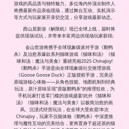
游戏的高品质与独特魅力。多位海内外顶尖制作人
将携最新作品亲临现场，通过舞台互动、实机演示
等方式与玩家展开亲切交流，分享游戏最新动态。
西山居新游《解限机》现已全球上线，届时将
提供现场试玩，并带来丰富周边供现场玩家获得;
金山世游将携手全球现象级派对手游《鹅鸭
杀》及治愈系爆款系列猫咪游戏《猫咪和汤》《猫
咪和汤：魔法与美食》重磅亮相2025 ChinaJoy!
《鹅鸭杀》手游是由全球现象级社交推理游戏
《Goose Goose Duck》正版授权手游，完美还
原端游核心体验——从角色技能、地图机制到经典
玩法，原汁原味呈现“原版鹅鸭杀”的推理狂欢，为
手机玩家打造零门槛的游戏盛宴!此外《猫咪和
汤》《猫咪和汤：魔法与美食》以极简治愈的画
风、沉浸式经营玩法，在全球大受欢迎!本次
ChinaJoy，玩家不仅能体验《鹅鸭杀》中深度推
理与魔性互动的完美结合，更将置身于超还原的猫