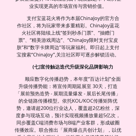
业实现更高的市场宣传与营销价值。
支付宝蓝花火将作为本届ChinaJoy的官方合
作社区，将为玩家带来多重精彩。ChinaJoy蓝花
火社区将陆续上线“签到秒杀门票”、“抽赠门
票”、“精美游戏周边”、“ChinaJoy限时支付宝皮
肤”和“数字卡牌周边”等玩家福利。即日起上支付
宝搜索“ChinaJoy”,关注社区即可逐步解锁活动。
(七)宣传触达迭代升级深化品牌影响力
顺应数字化传播趋势，本年度“百达计划”全面
升级传播势能：将宣传周期延展至 30天，打造
「展前预热造势 - 展期流量爆发 - 展后长尾传播」
的全链路传播模型。依托KOL/KOC传播矩阵优
势，邀请超200位行业达人，覆盖超2亿粉丝，深
度参与现场互动，预计实现视频播放量超5亿次，
同步覆盖C端消费市场与B端产业客群，形成破圈
传播效应。联合推出「展商爆点共创计划」，以优