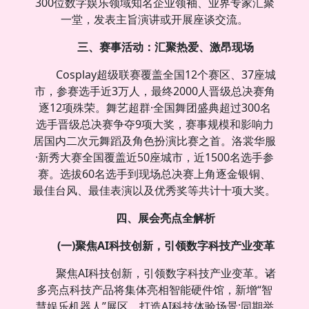
300位数字娱乐领域知名企业领袖、业界专家汇聚
一堂，发表主旨演讲或开展座谈交流。
三、赛事活动：汇聚热爱、激昂现场
Cosplay超级联赛覆盖全国12个赛区、37座城
市，参赛选手近3万人，最终2000人晋级总决赛角
逐12项殊荣。舞艺超群·全国舞团盛典超过300名
选手晋级总决赛争夺9项大奖，赛事规模和影响力
居国内二次元舞蹈及角色扮演比赛之首。洛裳华服
·新秀大赛全国覆盖近50座城市，近1500名选手参
赛。选拔60名选手到现场总决赛上角逐金银铜、
最佳台风、最佳表演以及优秀奖等共计十项大奖。
四、展会亮点全解析
(一)聚焦AI科技创新，引领数字科技产业变革
聚焦AI科技创新，引领数字科技产业变革。诸
多亮点科技产品将集体亮相智能硬件馆，新增“智
慧娱乐机器人”展区，打造AI科技体验场景;同期举