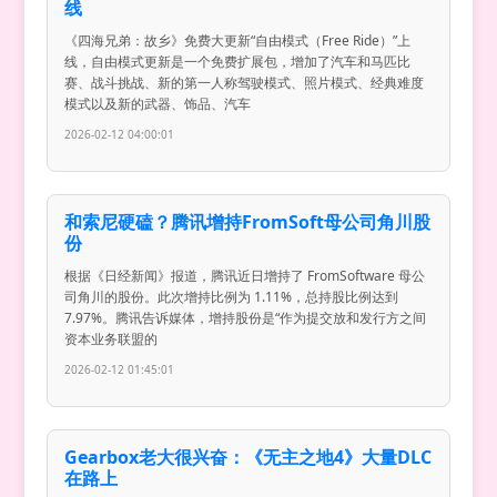
线
《四海兄弟：故乡》免费大更新“自由模式（Free Ride）”上
线，自由模式更新是一个免费扩展包，增加了汽车和马匹比
赛、战斗挑战、新的第一人称驾驶模式、照片模式、经典难度
模式以及新的武器、饰品、汽车
2026-02-12 04:00:01
和索尼硬磕？腾讯增持FromSoft母公司角川股
份
根据《日经新闻》报道，腾讯近日增持了 FromSoftware 母公
司角川的股份。此次增持比例为 1.11%，总持股比例达到
7.97%。腾讯告诉媒体，增持股份是“作为提交放和发行方之间
资本业务联盟的
2026-02-12 01:45:01
Gearbox老大很兴奋：《无主之地4》大量DLC
在路上