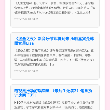
《无主之地4》将于9月12日发售。标准版售价298元，豪华版
售价428元，超级豪华版售价558元。近日Gearbox创始人兰迪
·皮奇福德(Randy Pitchford)表示自己很兴奋，《无主之地4
2026-02-12 01:00:01
《堡垒之夜》新音乐节即将到来 压轴嘉宾是韩
团女星Lisa
《堡垒之夜》音乐节已成为该作备受玩家喜爱的经典活动。仅
今年就邀请了虚拟偶像初音未来、塞布丽娜・卡彭特、布鲁
诺・马尔斯和Gorillaz乐队等明星。如今，下一届《堡垒之夜》
音乐节压轴嘉宾正式揭晓，Bla
2026-02-12 00:30:01
电视剧推动游戏销量 《最后生还者2》销量预
计达两千万！
HBO的电视剧改编版《最后生还者》取得了令人难以置信的商
业成功，尽管游戏粉丝对其反响平平。话虽如此，该剧在提升