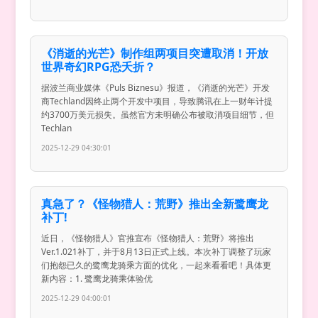
《消逝的光芒》制作组两项目突遭取消！开放
世界奇幻RPG恐夭折？
据波兰商业媒体《Puls Biznesu》报道，《消逝的光芒》开发
商Techland因终止两个开发中项目，导致腾讯在上一财年计提
约3700万美元损失。虽然官方未明确公布被取消项目细节，但
Techlan
2025-12-29 04:30:01
真急了？《怪物猎人：荒野》推出全新鹭鹰龙
补丁!
近日，《怪物猎人》官推宣布《怪物猎人：荒野》将推出
Ver.1.021补丁，并于8月13日正式上线。本次补丁调整了玩家
们抱怨已久的鹭鹰龙骑乘方面的优化，一起来看看吧！具体更
新内容：1. 鹭鹰龙骑乘体验优
2025-12-29 04:00:01