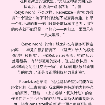
在贝塞斯达的游戏里，“完成这种毫无回报的
探索后，你必须一路原路返回”，但
《Skyblivion》不会这样。Rebelzize一直“努力强
调”一个理念：确保“我们让地下城变得有趣。如果
一个地下城的唯一作用只是分散玩家注意力，那它
的终点就不能只是一个熊穴——你知道，里面只有
一只大黑熊。”
《Skyblivion》的地下城之外也有更多可探索
内容——毕竟在很多情况下，《湮灭》给人的感觉
像“步行模拟器”。正如Rebelzize所说，尽管“从远
处看很美，有郁郁葱葱的森林，但走进森林后，A
城和B城之间往往空无一物”。而玩家团队添加新细
节的能力，“正是真正重制版的力量所在”。
Rebelzize总结道：“这也是我希望我们能在网
络文化和《上古卷轴》玩家圈中保持影响力和持久
力的原因。”显然，《上古卷轴：复兴计划》的创
作者们并不担心他们的作品与贝塞斯达的重制版竞
争。毕竟Rebelzize此前曾说过“两个项目可以共