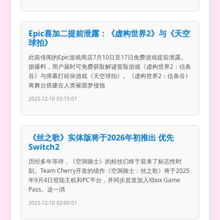
Epic喜加二提前泄露：《虚构世界2》与《天空
球拍》
此前传闻的Epic游戏商店7月10日至17日免费游戏提前泄露。
据爆料，用户届时可免费获取解谜冒险游戏《虚构世界2：信条
谷》与弹幕打砖块游戏《天空球拍》。《虚构世界2：信条谷》
将舞台搭建在人类被噩梦侵蚀
2025-12-10 03:15:01
《丝之歌》实体版将于2026年初推出 优先
Switch2
历经多年等待，《空洞骑士》的粉丝们终于迎来了标志性时
刻。Team Cherry开发的续作《空洞骑士：丝之歌》将于2025
年9月4日登陆主机和PC平台，并同步首发加入Xbox Game
Pass。这一消
2025-12-10 02:00:01