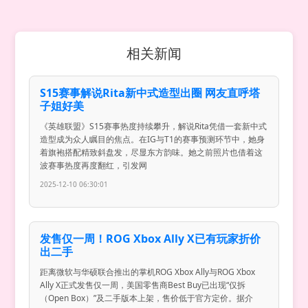
相关新闻
S15赛事解说Rita新中式造型出圈 网友直呼塔
子姐好美
《英雄联盟》S15赛事热度持续攀升，解说Rita凭借一套新中式
造型成为众人瞩目的焦点。在IG与T1的赛事预测环节中，她身
着旗袍搭配精致斜盘发，尽显东方韵味。她之前照片也借着这
波赛事热度再度翻红，引发网
2025-12-10 06:30:01
发售仅一周！ROG Xbox Ally X已有玩家折价
出二手
距离微软与华硕联合推出的掌机ROG Xbox Ally与ROG Xbox
Ally X正式发售仅一周，美国零售商Best Buy已出现“仅拆
（Open Box）”及二手版本上架，售价低于官方定价。据介