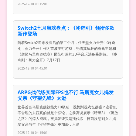
2025-12-10 05:15:01
Switch2七月游戏盘点：《咚奇刚》领衔多款
新作登场
随着Switch2迎来发售后的第二个月，任天堂火力全开!《咚奇
刚：蕉力全开》作为首波主打游戏，凭借其疯狂的香蕉主题和
《超级马里奥奥德赛》团队打造的3D平台玩法备受期待。《咚
奇刚：蕉力全开》7月17日
2025-12-10 04:45:01
ARPG找代练实际FPS也不行 马斯克女儿揭发
父亲《守望先锋》太逊
世界首富马斯克赚钱能力T0级别，没想到游戏也很强？这看似
不合理的东西真的就是个悖论，之前高调展示《暗黑3》《流放
之路》的惊人成就，被揭发证实是找代练，日前没想到女儿揭
发父亲当年《守望先锋》更加逊，只是
2025-12-10 04:15:01