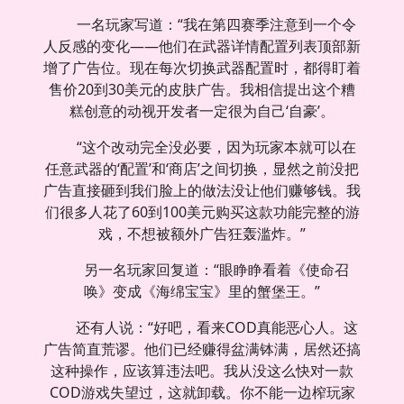
一名玩家写道：“我在第四赛季注意到一个令
人反感的变化——他们在武器详情配置列表顶部新
增了广告位。现在每次切换武器配置时，都得盯着
售价20到30美元的皮肤广告。我相信提出这个糟
糕创意的动视开发者一定很为自己‘自豪’。
“这个改动完全没必要，因为玩家本就可以在
任意武器的‘配置’和‘商店’之间切换，显然之前没把
广告直接砸到我们脸上的做法没让他们赚够钱。我
们很多人花了60到100美元购买这款功能完整的游
戏，不想被额外广告狂轰滥炸。”
另一名玩家回复道：“眼睁睁看着《使命召
唤》变成《海绵宝宝》里的蟹堡王。”
还有人说：“好吧，看来COD真能恶心人。这
广告简直荒谬。他们已经赚得盆满钵满，居然还搞
这种操作，应该算违法吧。我从没这么快对一款
COD游戏失望过，这就卸载。你不能一边榨玩家