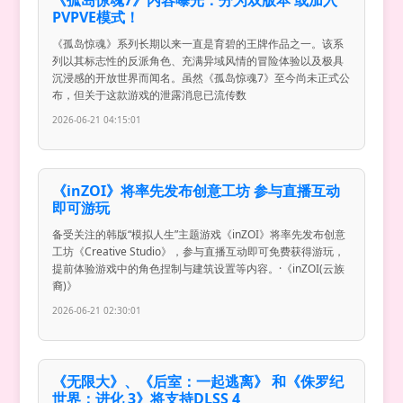
PVPVE模式！
《孤岛惊魂》系列长期以来一直是育碧的王牌作品之一。该系
列以其标志性的反派角色、充满异域风情的冒险体验以及极具
沉浸感的开放世界而闻名。虽然《孤岛惊魂7》至今尚未正式公
布，但关于这款游戏的泄露消息已流传数
2026-06-21 04:15:01
《inZOI》将率先发布创意工坊 参与直播互动
即可游玩
备受关注的韩版“模拟人生”主题游戏《inZOI》将率先发布创意
工坊《Creative Studio》，参与直播互动即可免费获得游玩，
提前体验游戏中的角色捏制与建筑设置等内容。·《inZOI(云族
裔)》
2026-06-21 02:30:01
《无限大》、《后室：一起逃离》 和《侏罗纪
世界：进化 3》将支持DLSS 4