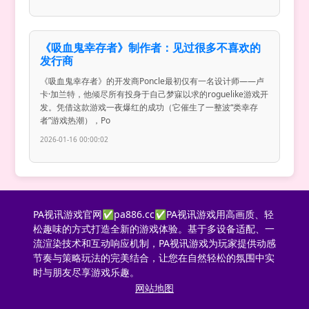
《吸血鬼幸存者》制作者：见过很多不喜欢的
发行商
《吸血鬼幸存者》的开发商Poncle最初仅有一名设计师——卢
卡·加兰特，他倾尽所有投身于自己梦寐以求的roguelike游戏开
发。凭借这款游戏一夜爆红的成功（它催生了一整波“类幸存
者”游戏热潮），Po
2026-01-16 00:00:02
PA视讯游戏官网✅pa886.cc✅PA视讯游戏用高画质、轻
松趣味的方式打造全新的游戏体验。基于多设备适配、一
流渲染技术和互动响应机制，PA视讯游戏为玩家提供动感
节奏与策略玩法的完美结合，让您在自然轻松的氛围中实
时与朋友尽享游戏乐趣。
网站地图