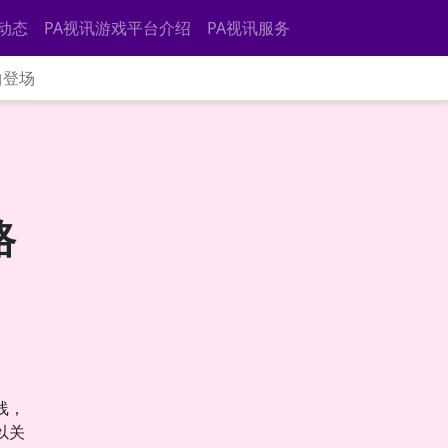
动态
PA视讯游戏平台介绍
PA视讯服务
曲登场
路
线，
以关