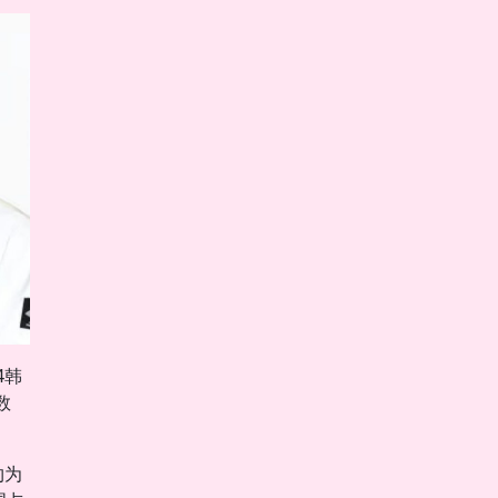
4韩
数
约为