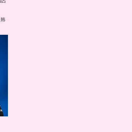
国占
认韩