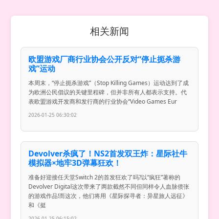
相关新闻
欧盟游戏厂商行业协会公开反对“停止扼杀游
戏”运动
本周末，“停止扼杀游戏”（Stop Killing Games）运动达到了成
为欧洲公民倡议的关键里程碑，但并非所有人都表示支持。代
表欧盟游戏开发商和发行商的行业协会“Video Games Eur
2026-01-25 06:30:02
Devolver杀疯了！NS2首发双王炸：星际社牛
模拟器×地牢3D弹幕狂欢！
准备好迎接任天堂Switch 2的首发狂欢了吗?以“疯狂”著称的
Devolver Digital这次带来了两款截然不同但同样令人血脉偾张
的游戏作品!而这次，他们将用《星际探寻者：异星旅人远征》
和《挺
2026-01-25 06:15:02