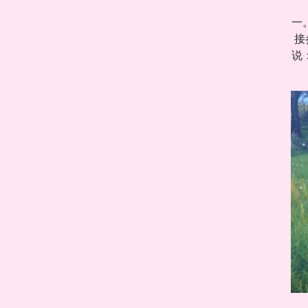
一
接
说