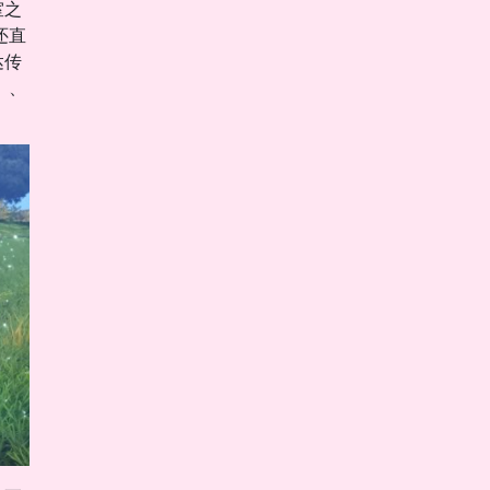
室之
还直
达传
》、