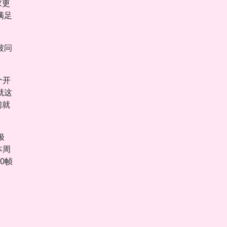
求更
满足
被问
个开
就这
们就
极
本周
0帧