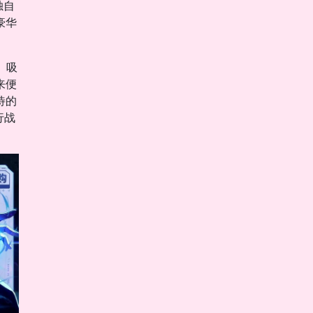
独自
豪华
。
》吸
来便
待的
行战