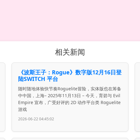
相关新闻
《波斯王子：Rogue》数字版12月16日登
陆SWITCH 平台
随时随地体验快节奏Roguelite冒险，实体版也在筹备
中中国，上海– 2025年11月13日 – 今天，育碧与 Evil
Empire 宣布，广受好评的 2D 动作平台类 Roguelite
游戏
2026-06-22 04:45:02