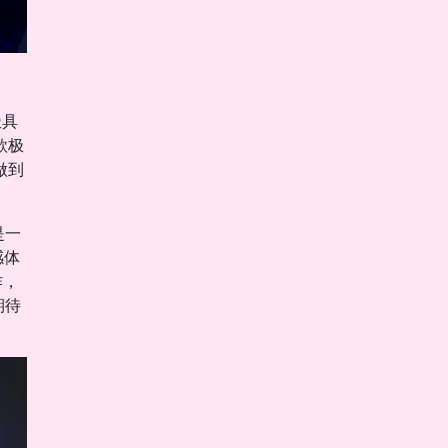
极具
款极
做到
是一
感体
作，
期待