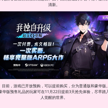
清新。
目前，游戏已开放预购，可以提前购买，分为普通版和豪华版
豪华版预售礼品的玩家可在11月22日提前3天抢先体验，尽早踏
人觉醒的世界。