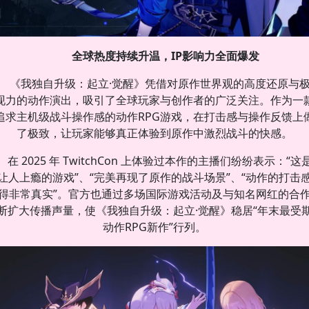
全球热度持续升温，IP影响力全面爆发
《我独自升级：起立·觉醒》凭借对原作世界观的高度还原与
现力的动作演出，吸引了全球玩家与创作者的广泛关注。作为一
追求主机级战斗操作感的动作RPG游戏，在打击感与操作反馈上
了极致，让玩家能够真正体验到原作中激烈战斗的快感。
在 2025 年 TwitchCon 上体验过本作的主播们纷纷表示：“这
让人上瘾的游戏”、“完美再现了原作的战斗场景”、“动作的打击
得非常真实”。官方也通过多场国际游戏活动及与知名网红的合
断扩大传播声量，使《我独自升级：起立·觉醒》稳居“年末最受
动作RPG新作”行列。