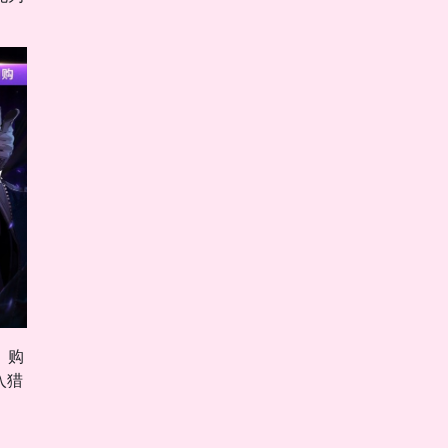
。购
入猎