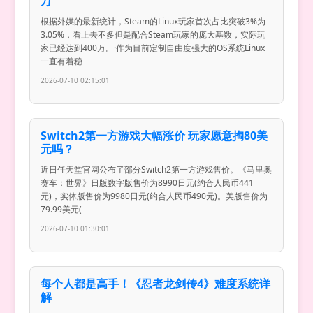
万
根据外媒的最新统计，Steam的Linux玩家首次占比突破3%为
3.05%，看上去不多但是配合Steam玩家的庞大基数，实际玩
家已经达到400万。·作为目前定制自由度强大的OS系统Linux
一直有着稳
2026-07-10 02:15:01
Switch2第一方游戏大幅涨价 玩家愿意掏80美
元吗？
近日任天堂官网公布了部分Switch2第一方游戏售价。《马里奥
赛车：世界》日版数字版售价为8990日元(约合人民币441
元)，实体版售价为9980日元(约合人民币490元)。美版售价为
79.99美元(
2026-07-10 01:30:01
每个人都是高手！《忍者龙剑传4》难度系统详
解