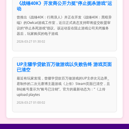
《战锤40K》开发商公开力挺“停止扼杀游戏”运
动
曾推出《战锤40K：行商浪人》并正在开发《战锤40K：黑暗异
端》的Owlcat游戏工作室，近日正式表态支持即将提交欧盟审
议的“停止杀死游戏”倡议。该运动旨在阻止游戏公司关闭服务
器后，玩家购买的电子游戏
2026-03-27 01:30:02
UP主辍学贷款百万做游戏以失败告终 游戏页面
已清空
最近有玩家发现，曾辍学贷款百万做游戏的UP主@次元边界_
君制作的二次元赛博主题游戏《上传》Steam页面已清空，且
B站账号显示为“账号已注销”。官方的最新动态为：“《上传
upload playtes
2026-03-27 01:00:02