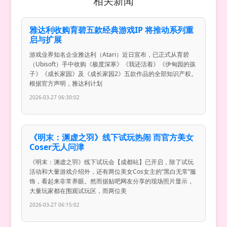
相关新闻
雅达利收购育碧五款经典游戏IP 将推动系列重
启与扩展
游戏业界知名企业雅达利（Atari）近日宣布，已正式从育碧
（Ubisoft）手中收购《极度深寒》《我还活着》《伊甸园的孩
子》《成长家园》及《成长家园2》五款作品的全部知识产权。
根据官方声明，雅达利计划
2026-03-27 06:30:02
《明末：渊虚之羽》线下试玩热闹 而官方美女
Coser无人问津
《明末：渊虚之羽》线下试玩会【成都站】已开启，除了试玩
活动和大量游戏介绍外，还有两位美女Cos女主的“黑白无常”服
饰，看起来非常养眼。然而据贴吧网友分享的现场照片显示，
大量玩家都在围观试玩区，而两位美
2026-03-27 06:15:02