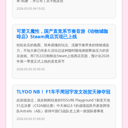
将“凯撒”，并公布了其卡图及技
2026-05-03 04:15:02
可爱又魔性，国产直觉系节奏音游《动物城咖
啡店》Steam商店页现已上线
轻松欢乐的氛围、简单易懂的玩法、洗脑节奏带来的情绪感染
力，不知大家已经多久没玩过这种随时随地便能释放压力的音
乐游戏。而7月22日刚刚在Steam上线商店页面，预计在2026
年第一季度正式上线的直觉系节
2026-05-03 02:45:02
TLYOO NB！ F1车手周冠宇发文祝贺天禄夺冠
此前报道过，就在刚刚结束的FISSURE Playground 1裂变天地
S1总决赛（CS2A级比赛）中天禄以3-1的成绩战胜丹麦老牌强
队Astralis（A队）获得中国CS战队史上第一座国际赛事奖
2026-05-03 01:00:02