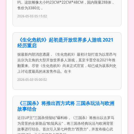
约。这款雕像大小约23CM*22CM*48CM，国内限量288体，
售价为3380元，
2026-05-03 05:15:02
《生化危机9》起初是开放世界多人游戏 2021
经历重启
据最新内部消息透露，《生化危机9》最初计划打造为以里昂与
吉尔为主角的大型开放世界多人游戏，直至卡普空在2021年推
翻重来。尽管《生化危机9》尚未正式官宣，却已成为该系列史
上讨论度最高的未发售作品。在卡
2026-05-03 05:00:02
《三国杀》将推出西方武将 三国杀玩法与欧洲
故事结合
近日UP主“三国杀情报站”爆料称，《三国杀》将推出以古罗马
为背景的全新新品“欧陆风云"，将三国杀经典玩法与欧洲背景
故事进行结合。首次引入第七种势力“西势力”，并发布核心武