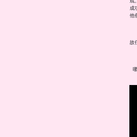
戏
成
他
故