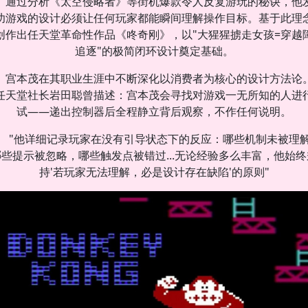
。通过分析《太空侵略者》等街机爆款令人反复游玩的秘诀，他
功游戏的设计必须让任何玩家都能瞬间理解操作目标。基于此理
创作出任天堂革命性作品《咚奇刚》，以"大猩猩掳走女孩=穿越
追逐"的极简闭环设计奠定基础。
宫本茂在其职业生涯中不断深化以消费者为核心的设计方法论
任天堂社长岩田聪曾描述：宫本茂会寻找对游戏一无所知的人进
试——递出控制器后全程静立背后观察，不作任何说明。
"他详细记录玩家在没有引导状态下的反应：哪些机制未被理
哪些提示被忽略，哪些触发点被错过...无论经验多么丰富，他始终
持'若玩家无法理解，必是设计存在缺陷'的原则"