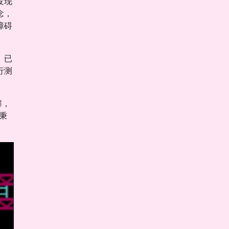
发现
念，
障碍
。已
行测
解，
秉