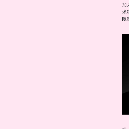
加
求
限