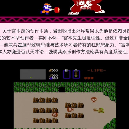
关于宫本茂的创作本质，岩田聪指出外界常误以为他是依赖灵
发的艺术型创作者，实则不然："宫本先生极度理性。但这并非全
—他兼具左脑型逻辑思维与艺术研习者特有的狂野想象力。"宫
本人亦谦逊否认天才论，强调其娱乐创作方法论具有高度系统性