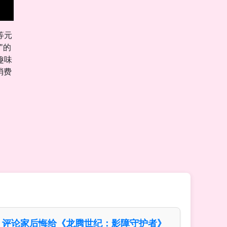
等元
"的
趣味
消费
评论家后悔给《龙腾世纪：影障守护者》