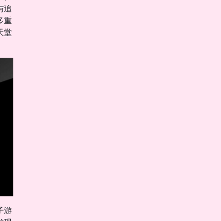
与追
多重
天堂
子游