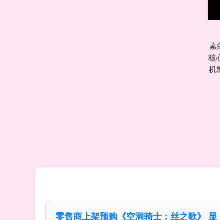
素
核
机
零售商上架预购《空洞骑士：丝之歌》 显