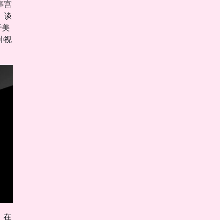
事宫
。谈
于美
种视
，在