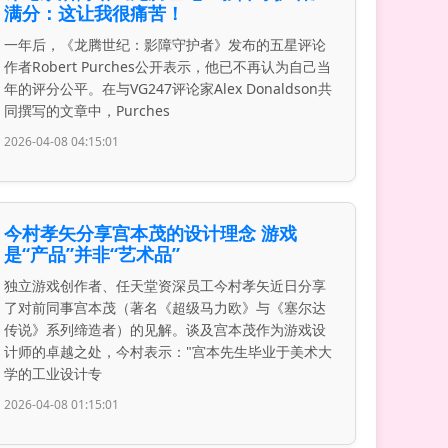
满分：这让我很痛苦！
一年后，《龙腾世纪：影障守护者》发布的五星评论
作者Robert Purches公开表示，他已不再认为自己当
年的评分公平。在与VG247评论家Alex Donaldson共
同撰写的文章中，Purches
2026-04-08 04:15:01
今村孝矢分享宫本茂的设计理念 游戏
是“产品”并非“艺术品”
独立游戏创作者、任天堂资深员工今村孝矢近日分享
了对前同事宫本茂（著名《超级马力欧》与《塞尔达
传说》系列缔造者）的见解。谈及宫本茂作为游戏设
计师的卓越之处，今村表示："宫本先生毕业于美术大
学的工业设计专
2026-04-08 01:15:01