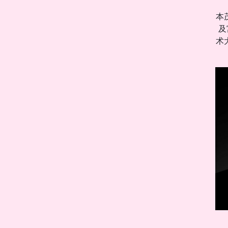
本
及
术