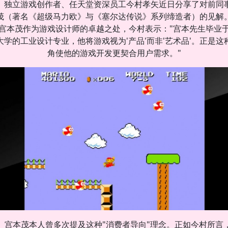
独立游戏创作者、任天堂资深员工今村孝矢近日分享了对前同
茂（著名《超级马力欧》与《塞尔达传说》系列缔造者）的见解
宫本茂作为游戏设计师的卓越之处，今村表示："宫本先生毕业
大学的工业设计专业，他将游戏视为'产品'而非'艺术品'。正是这
角使他的游戏开发更契合用户需求。"
宫本茂本人曾多次提及这种"消费者导向"理念。正如今村所言