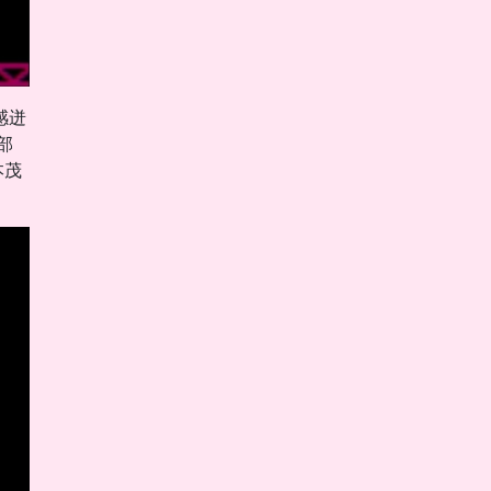
感迸
部
本茂
。