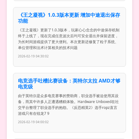
《王之凝视》1.0.3版本更新 增加中途退出保存
功能
《王之凝视》更新了1.0.3版本，玩家心心念念的中途保存机制
终于上线了，现在完成任意波次后均可安全退出并保留进度，
为长时间游戏提供了更大便利。本次更新还修复了粒子系统、
单位管理和法术计算相关的技术问题
2026-02-19 04:30:02
电竞选手吐槽比赛设备：英特尔太拉 AMD才够
电竞级
由于英特尔是众多电竞赛事的赞助商，职业选手被迫使用其设
备，而其中许多人正遭遇糟糕体验。Hardware Unboxed在社
交平台整理了职业选手的抱怨。《反恐精英2》选手ropz直言
游戏只有在锐龙7 9
2026-02-19 04:00:02