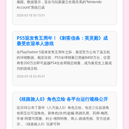
规模。数据显示，旨在与玩家建立长期关系的“Nintendo
Account”系统已成
2026-03-18 05:15:01
PS5迎发售五周年！《刺客信条：英灵殿》成
最受欢迎单人游戏
在PlayStation 5迎来发售五周年之际，索尼官方公布了该主机
的详细数据。截至目前，PS5全球销量已突破8400万台，仅需
再售200万台即可超越PS4生命周期总销量，成为索尼史上最成
功的游戏主机
2026-03-18 02:45:01
《歧路旅人0》角色立绘 各平台运行规格公开
近日SE公布了新作《八方旅人0》角色立绘。包含三位反派角
色和五位可选角色。新角色(伙伴)盗贼-凯路扎斯、药师-梅西、
学者-阿蕾可西雅、剑士-维阿特鲁、商人-路德亮相。官方还表
示，《歧路旅人0》玩家可和