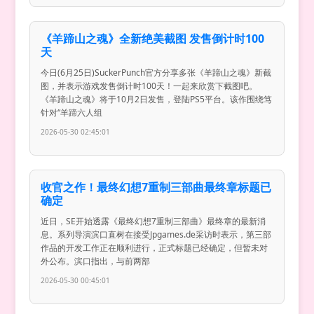
《羊蹄山之魂》全新绝美截图 发售倒计时100
天
今日(6月25日)SuckerPunch官方分享多张《羊蹄山之魂》新截
图，并表示游戏发售倒计时100天！一起来欣赏下截图吧。
《羊蹄山之魂》将于10月2日发售，登陆PS5平台。该作围绕笃
针对“羊蹄六人组
2026-05-30 02:45:01
收官之作！最终幻想7重制三部曲最终章标题已
确定
近日，SE开始透露《最终幻想7重制三部曲》最终章的最新消
息。系列导演滨口直树在接受Jpgames.de采访时表示，第三部
作品的开发工作正在顺利进行，正式标题已经确定，但暂未对
外公布。滨口指出，与前两部
2026-05-30 00:45:01