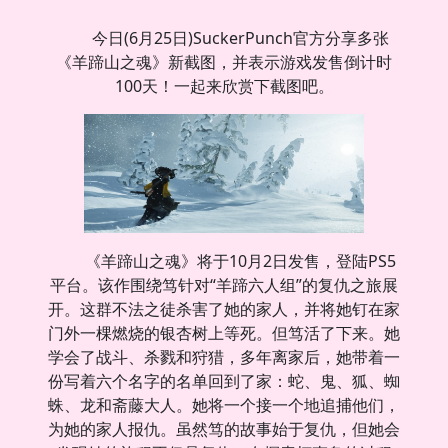
今日(6月25日)SuckerPunch官方分享多张
《羊蹄山之魂》新截图，并表示游戏发售倒计时
100天！一起来欣赏下截图吧。
《羊蹄山之魂》将于10月2日发售，登陆PS5
平台。该作围绕笃针对“羊蹄六人组”的复仇之旅展
开。这群不法之徒杀害了她的家人，并将她钉在家
门外一棵燃烧的银杏树上等死。但笃活了下来。她
学会了战斗、杀戮和狩猎，多年离家后，她带着一
份写着六个名字的名单回到了家：蛇、鬼、狐、蜘
蛛、龙和斋藤大人。她将一个接一个地追捕他们，
为她的家人报仇。虽然笃的故事始于复仇，但她会