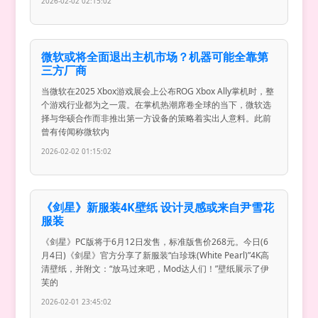
2026-02-02 02:15:02
微软或将全面退出主机市场？机器可能全靠第
三方厂商
当微软在2025 Xbox游戏展会上公布ROG Xbox Ally掌机时，整
个游戏行业都为之一震。在掌机热潮席卷全球的当下，微软选
择与华硕合作而非推出第一方设备的策略着实出人意料。此前
曾有传闻称微软内
2026-02-02 01:15:02
《剑星》新服装4K壁纸 设计灵感或来自尹雪花
服装
《剑星》PC版将于6月12日发售，标准版售价268元。今日(6
月4日)《剑星》官方分享了新服装“白珍珠(White Pearl)”4K高
清壁纸，并附文：“放马过来吧，Mod达人们！”壁纸展示了伊
芙的
2026-02-01 23:45:02