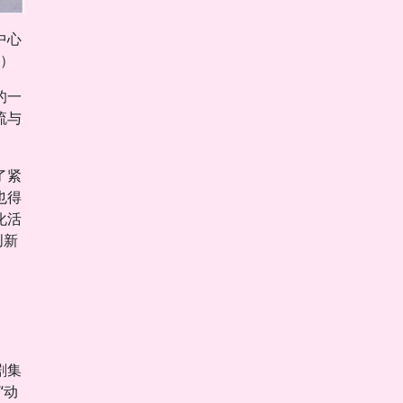
中心
）
的一
流与
了紧
也得
化活
创新
剧集
“动