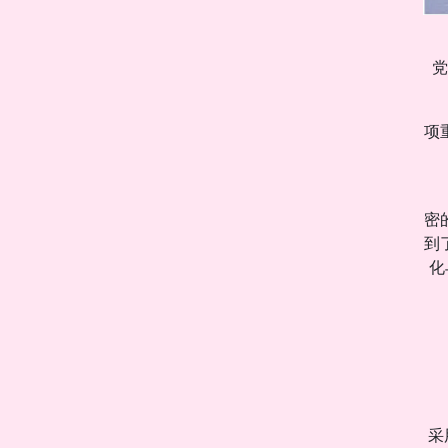
党
项
密
到
化
采