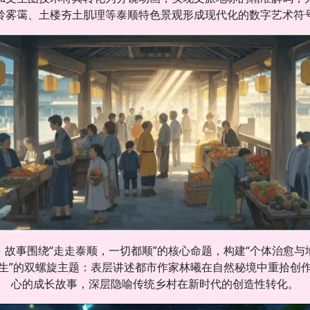
岭雾霭、土楼夯土肌理等泰顺特色景观形成现代化的数字艺术符
故事围绕“走走泰顺，一切都顺”的核心命题，构建“个体治愈与
生”的双螺旋主题：表层讲述都市作家林曦在自然秘境中重拾创
心的成长故事，深层隐喻传统乡村在新时代的创造性转化。