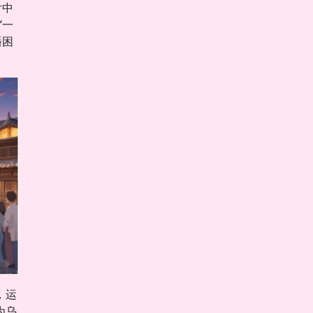
片中
“一
播困
，运
为乌