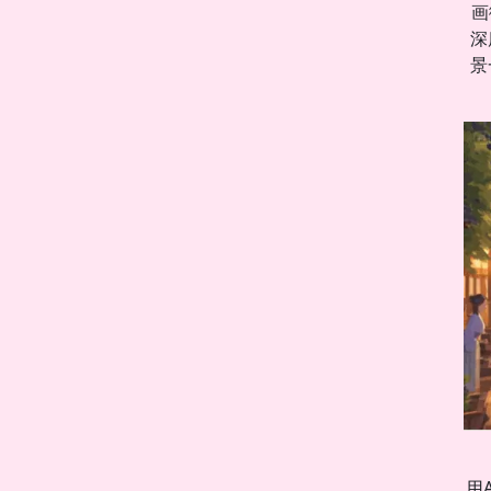
画
深
景
用