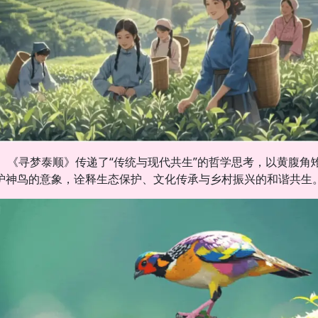
《寻梦泰顺》传递了“传统与现代共生”的哲学思考，以黄腹角
护神鸟的意象，诠释生态保护、文化传承与乡村振兴的和谐共生