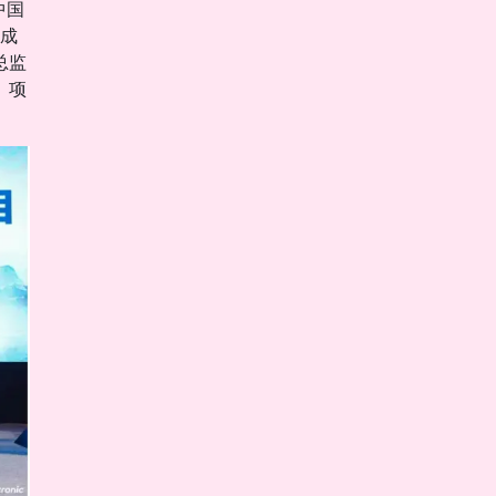
中国
成
总监
》项