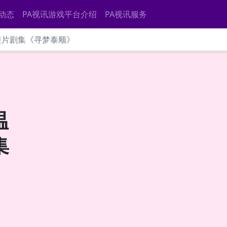
动态
PA视讯游戏平台介绍
PA视讯服务
画短片剧集《寻梦泰顺》
温
集