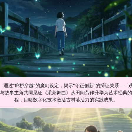
通过“廊桥穿越”的魔幻设定，揭示“守正创新”的辩证关系——
与故事主角共同见证《采茶舞曲》从田间劳作升华为艺术经典的
程，目睹数字化技术激活古村落活力的实践成果。