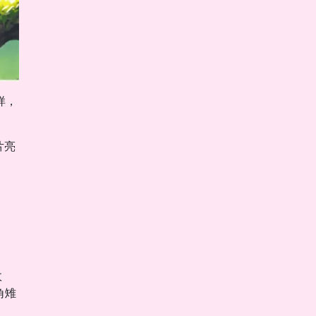
样，
片亮
。
。
故
角雉