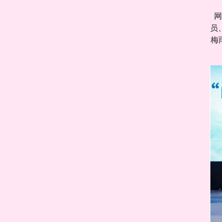
网
员
梅