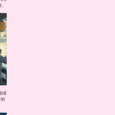
号。
地域
作初