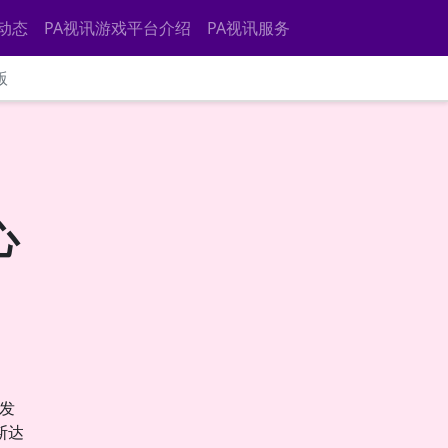
动态
PA视讯游戏平台介绍
PA视讯服务
版
心
开发
斯达