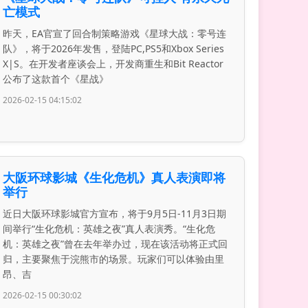
亡模式
昨天，EA官宣了回合制策略游戏《星球大战：零号连
队》，将于2026年发售，登陆PC,PS5和Xbox Series
X|S。在开发者座谈会上，开发商重生和Bit Reactor
公布了这款首个《星战》
2026-02-15 04:15:02
大阪环球影城《生化危机》真人表演即将
举行
近日大阪环球影城官方宣布，将于9月5日-11月3日期
间举行“生化危机：英雄之夜”真人表演秀。“生化危
机：英雄之夜”曾在去年举办过，现在该活动将正式回
归，主要聚焦于浣熊市的场景。玩家们可以体验由里
昂、吉
2026-02-15 00:30:02