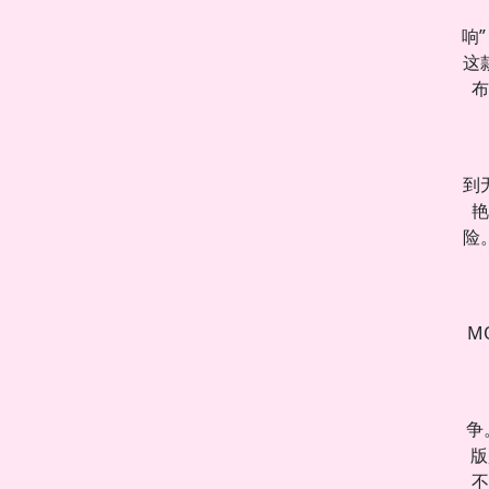
响
这
布
到
艳
险
M
争
版
不