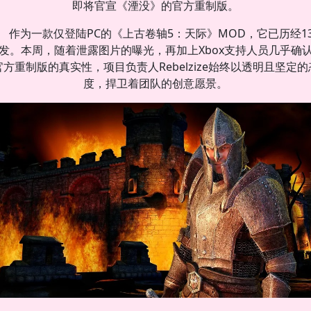
即将官宣《湮没》的官方重制版。
作为一款仅登陆PC的《上古卷轴5：天际》MOD，它已历经1
发。本周，随着泄露图片的曝光，再加上Xbox支持人员几乎确
官方重制版的真实性，项目负责人Rebelzize始终以透明且坚定的
度，捍卫着团队的创意愿景。