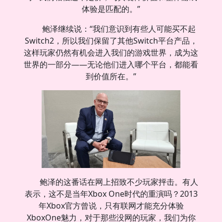
体验是匹配的。”
鲍泽继续说：“我们意识到有些人可能买不起
Switch2，所以我们保留了其他Switch平台产品，
这样玩家仍然有机会进入我们的游戏世界，成为这
世界的一部分——无论他们进入哪个平台，都能看
到价值所在。”
鲍泽的这番话在网上招致不少玩家抨击。有人
表示，这不是当年Xbox One时代的重演吗？2013
年Xbox官方曾说，只有联网才能充分体验
XboxOne魅力，对于那些没网的玩家，我们为你