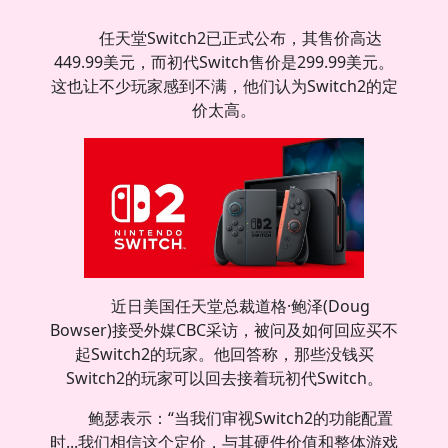
任天堂Switch2已正式公布，其售价高达
449.99美元，而初代Switch售价是299.99美元。
这也让不少玩家感到不满，他们认为Switch2的定
价太高。
近日美国任天堂总裁道格·鲍泽(Doug
Bowser)接受外媒CBC采访，被问及如何回应买不
起Switch2的玩家。他回答称，那些没钱买
Switch2的玩家可以回去接着玩初代Switch。
鲍瑟表示：“当我们审视Switch2的功能配置
时...我们相信这个定价，与其硬件价值和整体游戏