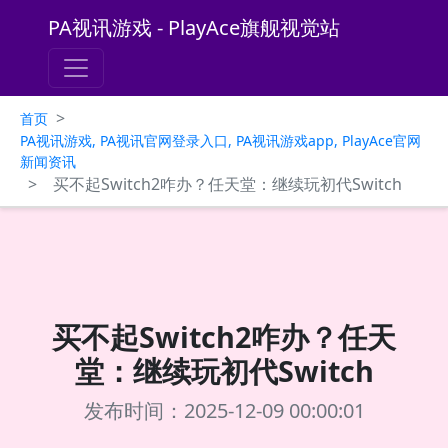
PA视讯游戏 - PlayAce旗舰视觉站
>
首页
PA视讯游戏, PA视讯官网登录入口, PA视讯游戏app, PlayAce官网
新闻资讯
>
买不起Switch2咋办？任天堂：继续玩初代Switch
买不起Switch2咋办？任天
堂：继续玩初代Switch
发布时间：2025-12-09 00:00:01