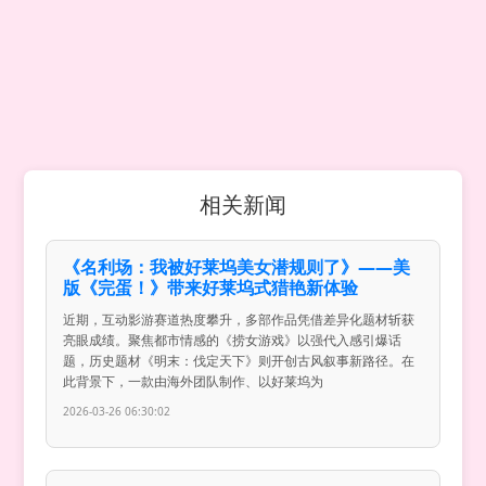
相关新闻
《名利场：我被好莱坞美女潜规则了》——美
版《完蛋！》带来好莱坞式猎艳新体验
近期，互动影游赛道热度攀升，多部作品凭借差异化题材斩获
亮眼成绩。聚焦都市情感的《捞女游戏》以强代入感引爆话
题，历史题材《明末：伐定天下》则开创古风叙事新路径。在
此背景下，一款由海外团队制作、以好莱坞为
2026-03-26 06:30:02