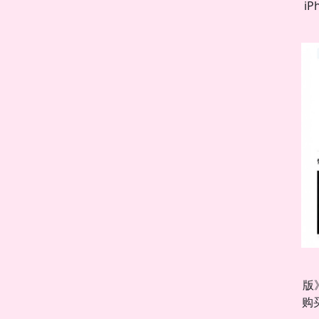
iP
版
购