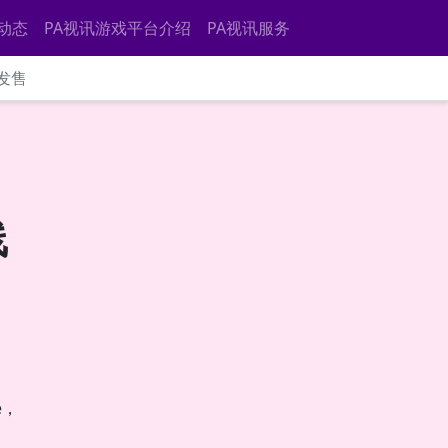
动态
PA视讯游戏平台介绍
PA视讯服务
式发售
线
e，