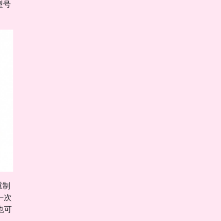
o型号
重制
一次
也可