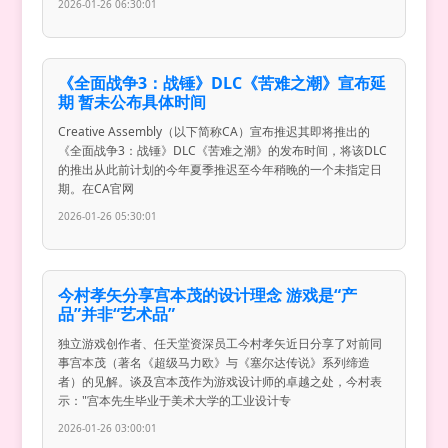
2026-01-26 06:30:01
《全面战争3：战锤》DLC《苦难之潮》宣布延
期 暂未公布具体时间
Creative Assembly（以下简称CA）宣布推迟其即将推出的
《全面战争3：战锤》DLC《苦难之潮》的发布时间，将该DLC
的推出从此前计划的今年夏季推迟至今年稍晚的一个未指定日
期。在CA官网
2026-01-26 05:30:01
今村孝矢分享宫本茂的设计理念 游戏是“产
品”并非“艺术品”
独立游戏创作者、任天堂资深员工今村孝矢近日分享了对前同
事宫本茂（著名《超级马力欧》与《塞尔达传说》系列缔造
者）的见解。谈及宫本茂作为游戏设计师的卓越之处，今村表
示："宫本先生毕业于美术大学的工业设计专
2026-01-26 03:00:01