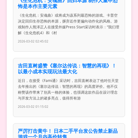
《生化危机：安魂曲》回归本源 制作人重申恐
怖是本作主要元素
《生化危机：安魂曲》或将成为该系列最恐怖的游戏。卡普空
决定回归生存恐怖的本源，摒弃近作更偏向动作化的风格。游
戏制作人熊泽正人在接受外媒Press Start采访时表示：“我们理
解《生化危机4》和《村
2026-03-02 02:45:02
吉田直树盛赞《塞尔达传说：智慧的再现》！
以最小成本实现玩法最大化
近日，在接受《Fami通》采访时，吉田直树表达了他对任天堂
去年推出的《塞尔达传说：智慧的再现》的高度评价。他不仅
称赞该作带来了别具一格的体验，也强调这款作品在设计理念
与开发方法上的诸多亮点，值得所有游
2026-03-02 01:15:02
严厉打击黄牛！ 日本二手平台发公告禁止新品
游戏一个月内高价转售