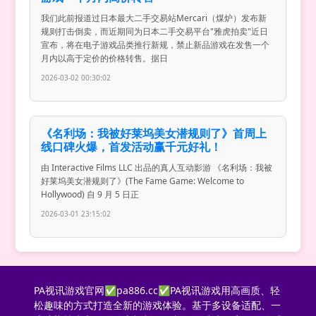
我们此前报道过日本最大二手交易站Mercari（煤炉）发布新
规则打击倒卖，而近期同为日本二手交易平台"雅虎拍卖"近日
宣布，将在电子游戏品类推行新规，禁止新品游戏在发售一个
月内以高于定价的价格转售。据日
2026-03-02 00:30:02
《名利场：我被好莱坞美女潜规则了》首周上
线口碑火爆，首发活动赢千元好礼！
由 Interactive Films LLC 出品的真人互动影游 《名利场：我被
好莱坞美女潜规则了》(The Fame Game: Welcome to
Hollywood) 自 9 月 5 日正
2026-03-01 23:15:02
PA视讯游戏官网✅pa886.cc✅PA视讯游戏用高画质、轻
松趣味的方式打造全新的游戏体验。基于多设备适配、一