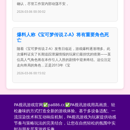
确认，尽管工作室内部动荡不安，
2026-03-06 00:30:02
爆料人称《宝可梦传说 Z-A》将有重要角色死
亡
随着《宝可梦传说 Z-A》发售日临近，游戏爆料逐渐增多。此
次爆料证实了长期追踪泄漏情报的玩家们最担忧的猜测——某
位高人气角色将在本作引人入胜的剧情中迎来终结。这位注定
走向终局的角色，正是2013年《宝
2026-03-06 00:15:02
PA视讯游戏官网✅pa886.cc✅PA视讯游戏用高画质、轻
松趣味的方式打造全新的游戏体验。基于多设备适配、一
流渲染技术和互动响应机制，PA视讯游戏为玩家提供动感
节奏与策略玩法的完美结合，让您在自然轻松的氛围中实
时与朋友尽享游戏乐趣。