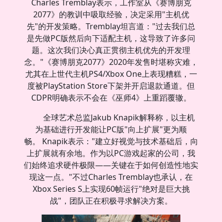
Charles Tremblay表示，工作室从《赛博朋克
2077》的教训中吸取经验，决定采用"主机优
先"的开发策略。Tremblay坦言道："过去我们总
是先做PC版然后向下适配主机，这导致了许多问
题。这次我们决心真正贯彻主机优先的开发理
念。"《赛博朋克2077》2020年发售时堪称灾难，
尤其在上世代主机PS4/Xbox One上表现糟糕，一
度被PlayStation Store下架并开启退款通道。但
CDPR明确表示不会在《巫师4》上重蹈覆辙。
全球艺术总监Jakub Knapik解释称，以主机
为基础进行开发能让PC版"向上扩展"更为顺
畅。 Knapik表示："建立好视觉与技术基础后，向
上扩展就有余地。作为以PC游戏起家的公司，我
们始终追求硬件极限——关键在于如何创造性地实
现这一点。"不过Charles Tremblay也承认，在
Xbox Series S上实现60帧运行"绝对是巨大挑
战"，团队正在积极寻求解决方案。