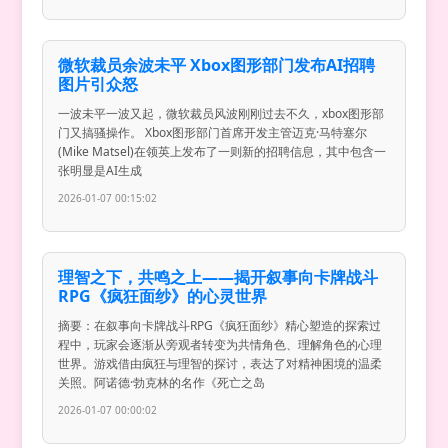
微软裁员余波未平 Xbox图形部门发布AI招聘
图片引众怒
一波未平一波又起，微软裁员风波刚刚过去不久，xbox图形部
门又搞骚操作。 Xbox图形部门首席开发主管迈克·马特塞尔
(Mike Matsel)在领英上发布了一则新的招聘信息，其中包含一
张明显是AI生成
2026-01-07 00:15:02
理智之下，共鸣之上——揭开叙事向卡牌战斗
RPG《疯狂面纱》的心灵世界
摘要：在叙事向卡牌战斗RPG《疯狂面纱》精心塑造的探索过
程中，玩家会逐渐从旁观者转变为共情角色、理解角色的心理
世界。游戏借由疯狂与理智的探讨，表达了对精神困境的温柔
关照。阿诺德·勃克林的名作《死亡之岛
2026-01-07 00:00:02